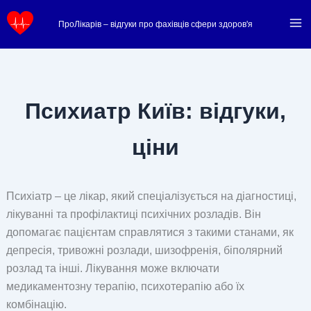
Перейти
ПроЛікарів – відгуки про фахівців сфери здоров'я
до
вмісту
Психиатр Київ: відгуки,
ціни
Психіатр – це лікар, який спеціалізується на діагностиці,
лікуванні та профілактиці психічних розладів. Він
допомагає пацієнтам справлятися з такими станами, як
депресія, тривожні розлади, шизофренія, біполярний
розлад та інші. Лікування може включати
медикаментозну терапію, психотерапію або їх
комбінацію.