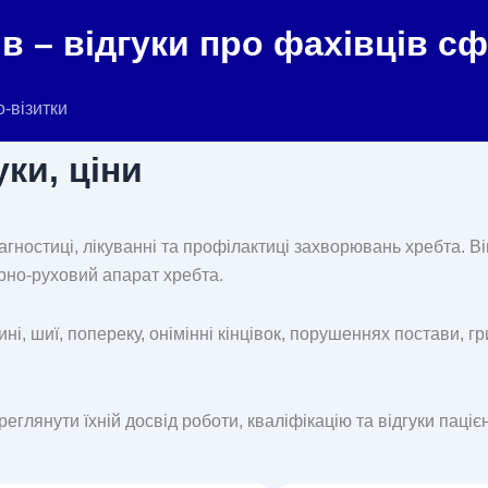
в – відгуки про фахівців с
о-візитки
уки, ціни
іагностиці, лікуванні та профілактиці захворювань хребта. 
рно-руховий апарат хребта.
і, шиї, попереку, онімінні кінцівок, порушеннях постави, гр
еглянути їхній досвід роботи, кваліфікацію та відгуки пацієн