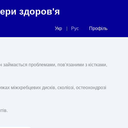
фери здоров'я
Укр
Рус
Профіль
Він займається проблемами, пов'язаними з кістками,
ижах міжхребцевих дисків, сколіозі, остеохондрозі
тів.