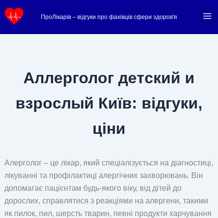
Перейти
ПроЛікарів – відгуки про фахівців сфери здоров'я
до
вмісту
Аллерголог детский и
взрослый Київ: відгуки,
ціни
Алерголог – це лікар, який спеціалізується на діагностиці,
лікуванні та профілактиці алергічних захворювань. Він
допомагає пацієнтам будь-якого віку, від дітей до
дорослих, справлятися з реакціями на алергени, такими
як пилок, пил, шерсть тварин, певні продукти харчування