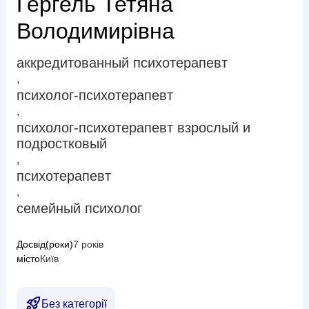
Гергель Тетяна
Володимирівна
аккредитованный психотерапевт
,
психолог-психотерапевт
,
психолог-психотерапевт взрослый и
подростковый
,
психотерапевт
,
семейный психолог
Досвід(роки)
7 років
місто
Київ
Без категорії