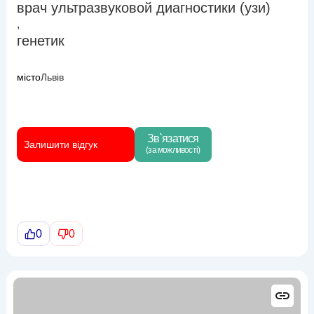
врач ультразвуковой диагностики (узи)
,
генетик
місто
Львів
Зв`язатися
Залишити відгук
(за можливості)
0
0