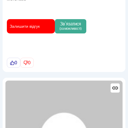
Зв`язатися
Залишити відгук
(за можливості)
0
0