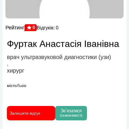
Рейтинг
0
Відгуків: 0
Фуртак Анастасія Іванівна
врач ультразвуковой диагностики (узи)
,
хирург
місто
Львів
Зв`язатися
Залишити відгук
(за можливості)