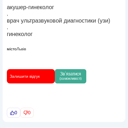
акушер-гинеколог
,
врач ультразвуковой диагностики (узи)
,
гинеколог
місто
Львів
Зв`язатися
Залишити відгук
(за можливості)
0
0