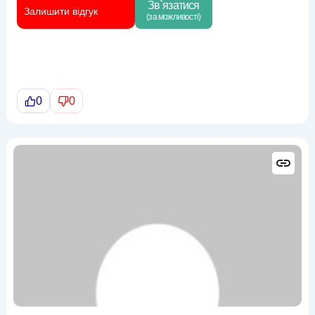
Зв`язатися
Залишити відгук
(за можливості)
0
0