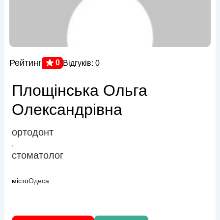
Рейтинг
0
Відгуків: 0
Площінська Ольга
Олександрівна
ортодонт
,
стоматолог
місто
Одеса