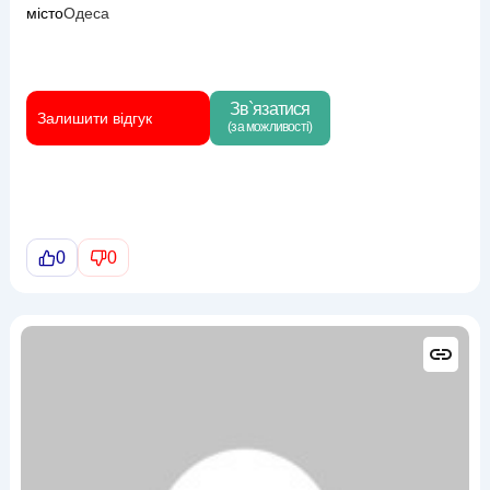
місто
Одеса
Зв`язатися
Залишити відгук
(за можливості)
0
0