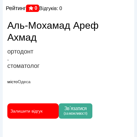
Рейтинг
0
Відгуків: 0
Аль-Мохамад Ареф
Ахмад
ортодонт
,
стоматолог
місто
Одеса
Зв`язатися
Залишити відгук
(за можливості)