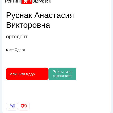
Рейтинг
0
Відгуків: 0
Руснак Анастасия
Викторовна
ортодонт
місто
Одеса
Зв`язатися
Залишити відгук
(за можливості)
0
0