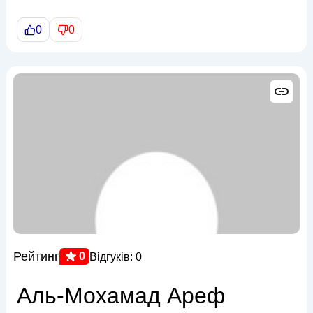
0
0
Рейтинг
0
Відгуків: 0
Аль-Мохамад Ареф