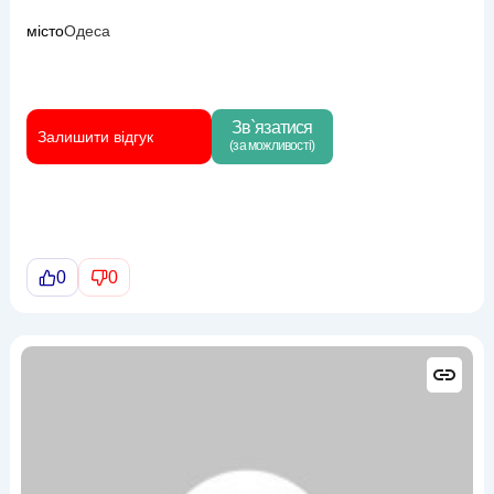
місто
Одеса
Зв`язатися
Залишити відгук
(за можливості)
0
0