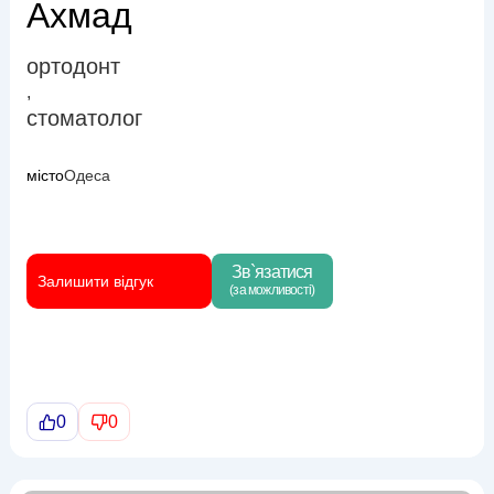
Ахмад
ортодонт
,
стоматолог
місто
Одеса
Зв`язатися
Залишити відгук
(за можливості)
0
0