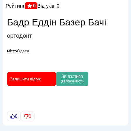
Рейтинг
0
Відгуків: 0
Бадр Еддін Базер Бачі
ортодонт
місто
Одеса
Зв`язатися
Залишити відгук
(за можливості)
0
0