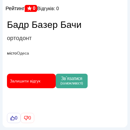
Рейтинг
0
Відгуків: 0
Бадр Базер Бачи
ортодонт
місто
Одеса
Зв`язатися
Залишити відгук
(за можливості)
0
0