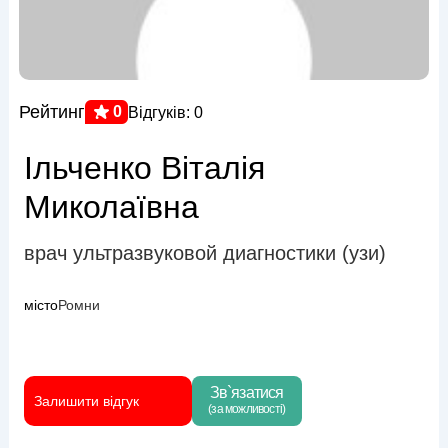
Рейтинг
0
Відгуків: 0
Ільченко Віталія
Миколаївна
врач ультразвуковой диагностики (узи)
місто
Ромни
Зв`язатися
Залишити відгук
(за можливості)