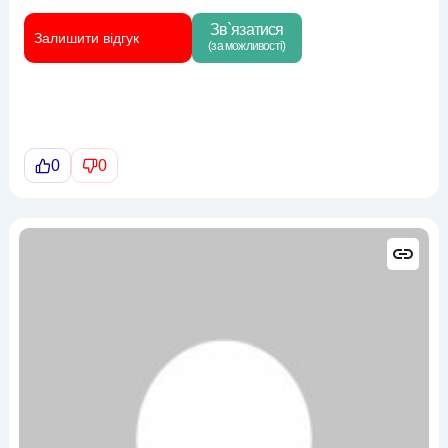
Зв`язатися
Залишити відгук
(за можливості)
0
0