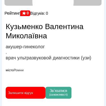
Рейтинг
0
Відгуків: 0
Кузьменко Валентина
Миколаївна
акушер-гинеколог
,
врач ультразвуковой диагностики (узи)
місто
Ромни
Зв`язатися
Залишити відгук
(за можливості)