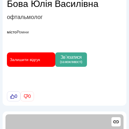
Бова Юлія Василівна
офтальмолог
місто
Ромни
Зв`язатися
Залишити відгук
(за можливості)
0
0