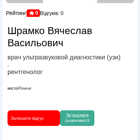
Рейтинг
0
Відгуків: 0
Шрамко Вячеслав
Васильович
врач ультразвуковой диагностики (узи)
,
рентгенолог
місто
Ромни
Зв`язатися
Залишити відгук
(за можливості)