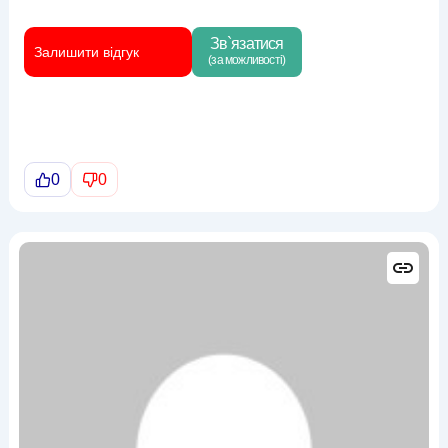
Зв`язатися
Залишити відгук
(за можливості)
0
0