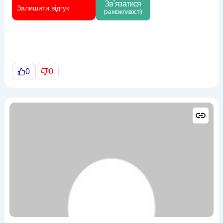
Зв`язатися
Залишити відгук
(за можливості)
0
0