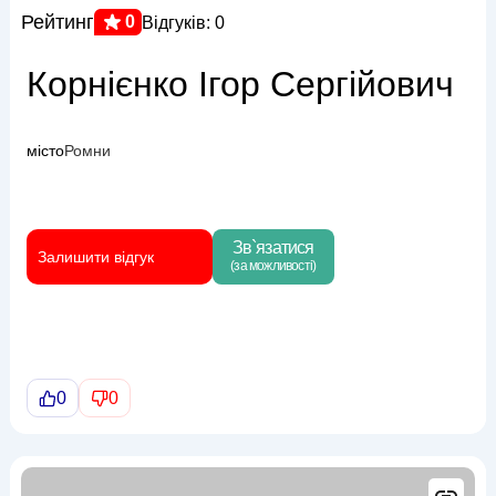
Рейтинг
0
Відгуків: 0
Корнієнко Ігор Сергійович
місто
Ромни
Зв`язатися
Залишити відгук
(за можливості)
0
0