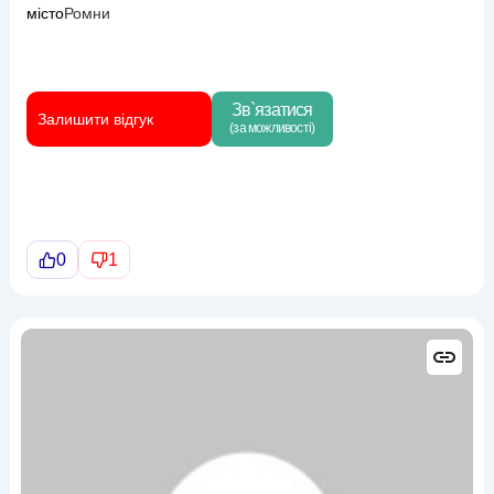
місто
Ромни
Зв`язатися
Залишити відгук
(за можливості)
0
1