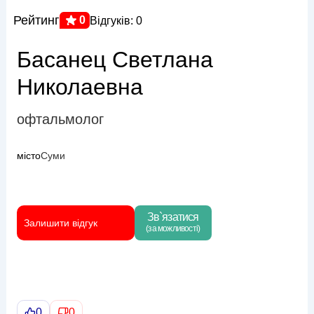
Рейтинг
0
Відгуків: 0
Басанец Светлана
Николаевна
офтальмолог
місто
Суми
Зв`язатися
Залишити відгук
(за можливості)
0
0