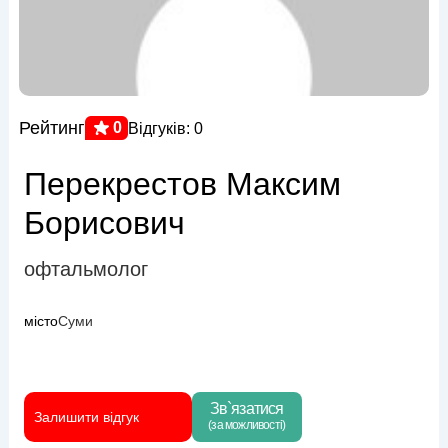
Рейтинг
0
Відгуків: 0
Перекрестов Максим
Борисович
офтальмолог
місто
Суми
Зв`язатися
Залишити відгук
(за можливості)