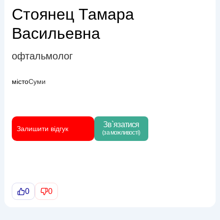
Стоянец Тамара
Васильевна
офтальмолог
місто
Суми
Зв`язатися
Залишити відгук
(за можливості)
0
0