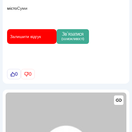
місто
Суми
Зв`язатися
Залишити відгук
(за можливості)
0
0