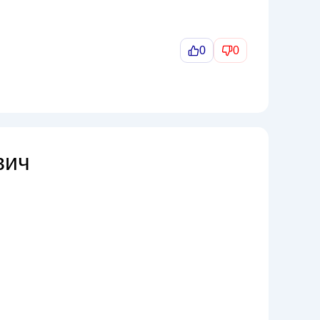
0
0
вич