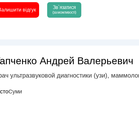
Зв`язатися
Залишити відгук
(за можливості)
Гапченко Андрей Валерьевич
рач ультразвуковой диагностики (узи)
,
маммоло
істо
Суми