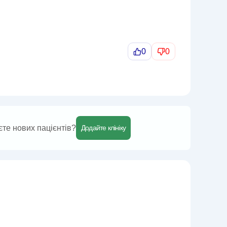
0
0
єте нових пацієнтів?
Додайте клініку