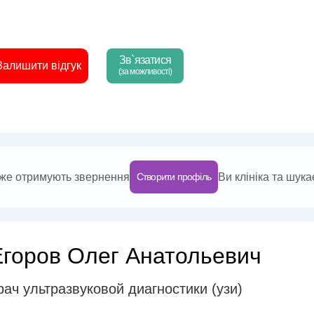
Зв`язатися
Залишити відгук
(за можливості)
 вже отримують звернення
Ви клініка та шука
Створити профіль
Егоров Олег Анатольевич
рач ультразвуковой диагностики (узи)