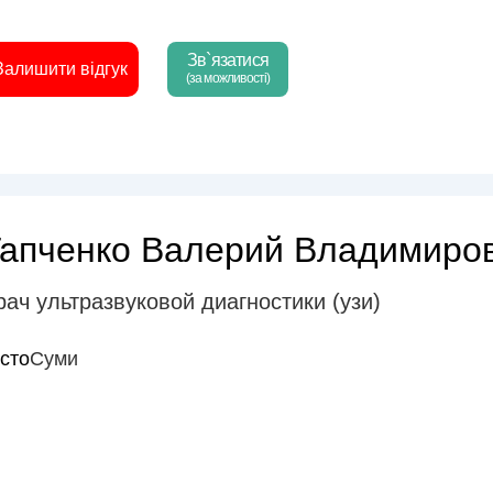
Зв`язатися
Залишити відгук
(за можливості)
Гапченко Валерий Владимиро
рач ультразвуковой диагностики (узи)
істо
Суми