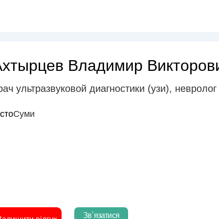
Ахтырцев Владимир Викторов
рач ультразвуковой диагностики (узи)
,
невролог
істо
Суми
Зв`язатися