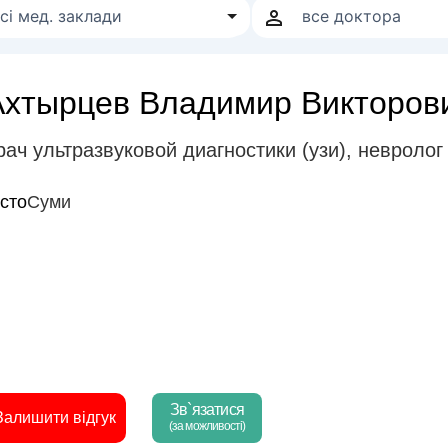
Ахтырцев Владимир Викторов
рач ультразвуковой диагностики (узи)
,
невролог
істо
Суми
Зв`язатися
Залишити відгук
(за можливості)