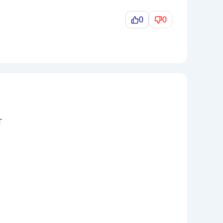
0
0
г