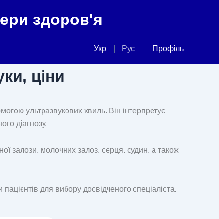
фери здоров'я
Укр
Рус
Профіль
ки, ціни
омогою ультразвукових хвиль. Він інтерпретує
ого діагнозу.
ої залози, молочних залоз, серця, судин, а також
и пацієнтів для вибору досвідченого спеціаліста.