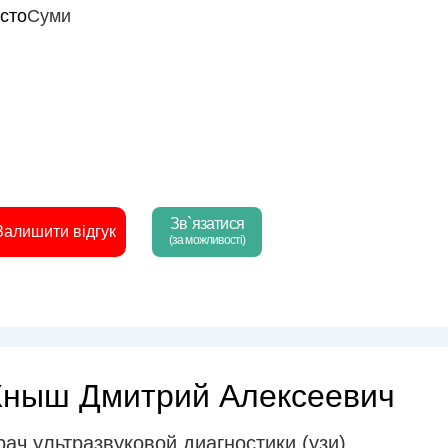
істо
Суми
Зв`язатися
Залишити відгук
(за можливості)
Кныш Дмитрий Алексеевич
рач ультразвуковой диагностики (узи)