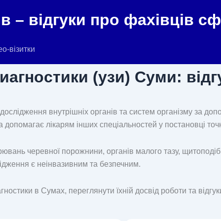
в – відгуки про фахівців с
ео-візитки
агностики (узи) Суми: відгу
 дослідження внутрішніх органів та систем організму за доп
а допомагає лікарям інших спеціальностей у постановці точн
ювань черевної порожнини, органів малого тазу, щитоподібн
ідження є неінвазивним та безпечним.
агностики в Сумах, переглянути їхній досвід роботи та відгук