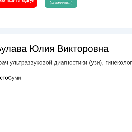
Залишити відгук
(за можливості)
Булава Юлия Викторовна
рач ультразвуковой диагностики (узи)
,
гинеколог
істо
Суми