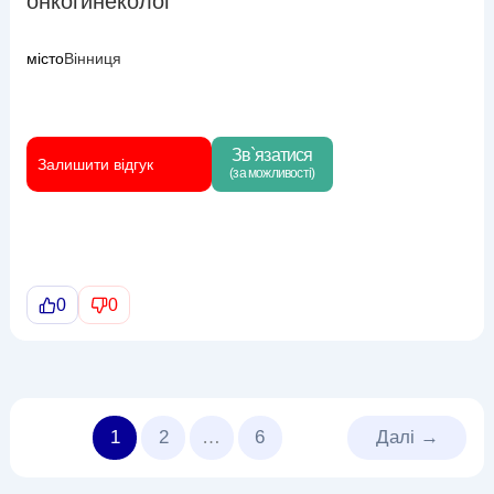
онкогинеколог
місто
Вінниця
Зв`язатися
Залишити відгук
(за можливості)
0
0
1
2
…
6
Далі
→