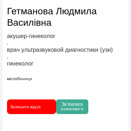
Гетманова Людмила
Василівна
акушер-гинеколог
,
врач ультразвуковой диагностики (узи)
,
гинеколог
місто
Вінниця
Зв`язатися
Залишити відгук
(за можливості)