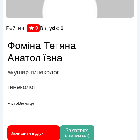
Рейтинг
0
Відгуків: 0
Фоміна Тетяна
Анатоліївна
акушер-гинеколог
,
гинеколог
місто
Вінниця
Зв`язатися
Залишити відгук
(за можливості)