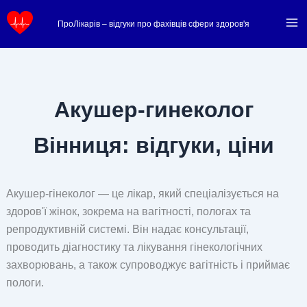
Перейти
ПроЛікарів – відгуки про фахівців сфери здоров'я
до
вмісту
Акушер-гинеколог
Вінниця: відгуки, ціни
Акушер-гінеколог — це лікар, який спеціалізується на
здоров'ї жінок, зокрема на вагітності, пологах та
репродуктивній системі. Він надає консультації,
проводить діагностику та лікування гінекологічних
захворювань, а також супроводжує вагітність і приймає
пологи.