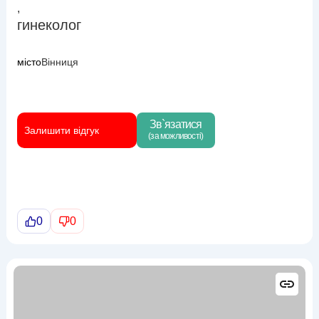
,
гинеколог
місто
Вінниця
Зв`язатися
Залишити відгук
(за можливості)
0
0