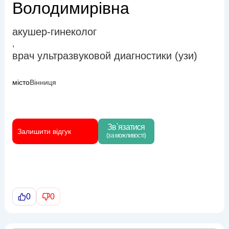
Володимирівна
акушер-гинеколог
,
врач ультразвуковой диагностики (узи)
місто
Вінниця
Зв`язатися
Залишити відгук
(за можливості)
0
0