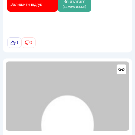
Зв`язатися
Залишити відгук
(за можливості)
0
0