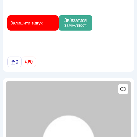
Зв`язатися
Залишити відгук
(за можливості)
0
0