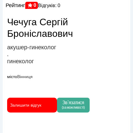
Рейтинг
0
Відгуків: 0
Чечуга Сергій
Броніславович
акушер-гинеколог
,
гинеколог
місто
Вінниця
Зв`язатися
Залишити відгук
(за можливості)