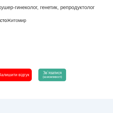
кушер-гинеколог
,
генетик
,
репродуктолог
істо
Житомир
Зв`язатися
Залишити відгук
(за можливості)