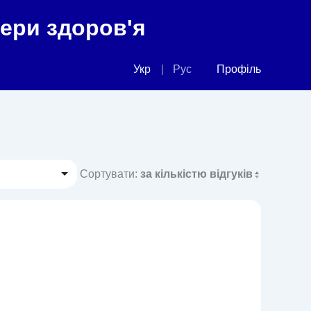
фери здоров'я
Укр
Рус
Профіль
Сортувати:
за кількістю відгуків