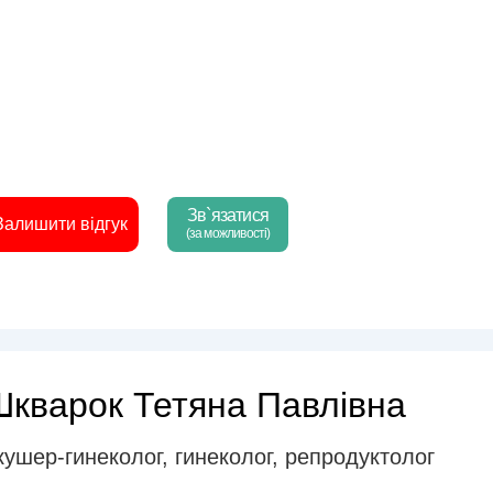
Зв`язатися
Залишити відгук
(за можливості)
Шкварок Тетяна Павлівна
кушер-гинеколог
,
гинеколог
,
репродуктолог