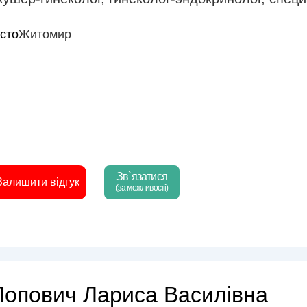
істо
Житомир
Зв`язатися
Залишити відгук
(за можливості)
Попович Лариса Василівна