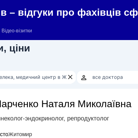
в – відгуки про фахівців с
Відео-візитки
, ціни
Ларченко Наталя Миколаївна
инеколог-эндокринолог
,
репродуктолог
істо
Житомир