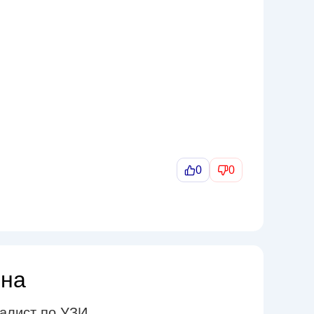
0
0
вна
иалист по УЗИ