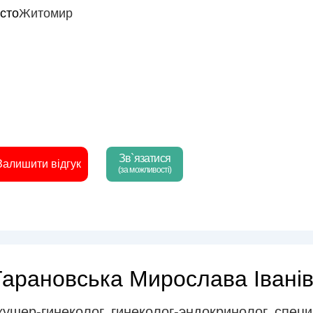
істо
Житомир
Зв`язатися
Залишити відгук
(за можливості)
Тарановська Мирослава Івані
кушер-гинеколог
,
гинеколог-эндокринолог, спец