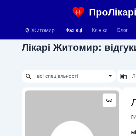
Перейти
ПроЛікарі
до
вмісту
Житомир
Фахівці
Клініки
Блог
Лікарі Житомир: відгуки
г
м