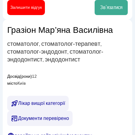
Залишити відгук
Зв`язатися
Гразіон Мар’яна Василівна
стоматолог
стоматолог-терапевт
,
,
стоматолог-эндодонт
стоматолог-
,
эндодонтист
эндодонтист
,
Досвід(роки)
12
місто
Київ
Лікар вищої категорії
Документи перевірено