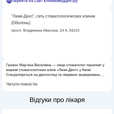
перейти на сайт клініки/медцентру
"Люмі-Дент", сеть стоматологических клиник
(Оболонь)
просп. Владимира Ивасюка, 24 А, 04210
Гразіон Мар’яна Василівна — лікар-стоматолог-терапевт у
мережі стоматологічних клінік «Люмі-Дент» у Києві.
Спеціалізується на діагностиці та лікуванні захворювань
зубів, проводить терапевтичне лікування та естетичне
Читати повністю
відновлення зубів. Проводить лікування карієсу та його
ускладнень, відновлює функціональність зубів і підтримує
здоровий стан ротової порожнини. Освіта-Закінчила
Відгуки про лікаря
Національний медичний ...