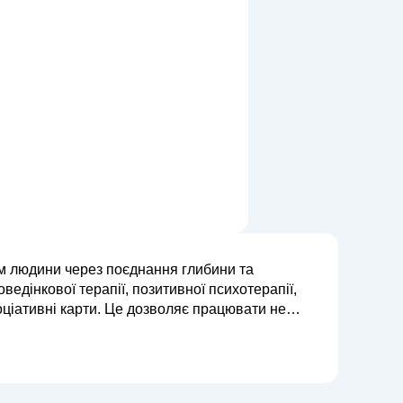
ом людини через поєднання глибини та
ведінкової терапії, позитивної психотерапії,
оціативні карти. Це дозволяє працювати не
ом і глибинними переживаннями. Я