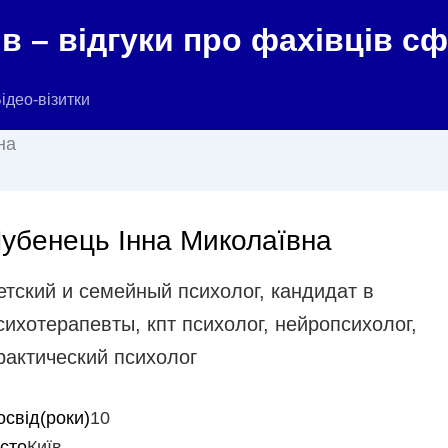
в – відгуки про фахівців с
ідео-візитки
на
убенець Інна Миколаївна
етский и семейный психолог
,
кандидат в
сихотерапевты
,
кпт психолог
,
нейропсихолог
,
рактический психолог
освід(роки)
10
істо
Київ