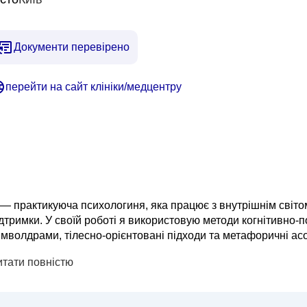
Документи перевірено
перейти на сайт клініки/медцентру
 — практикуюча психологиня, яка працює з внутрішнім світ
дтримки. У своїй роботі я використовую методи когнітивно-по
мволдрами, тілесно-орієнтовані підходи та метафоричні ас
ше з думками, а й з емоціями, поведінковою реакцією, тіл
итати повністю
помагаю...