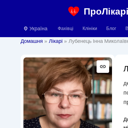
Перейти
ПроЛікарі
до
вмісту
Україна
Фахівці
Клініки
Блог
В
Домашня
Лікарі
Лубенець Інна Миколаїв
Л
д
п
п
Д
м