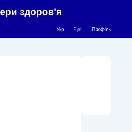
фери здоров'я
Укр
Рус
Профіль