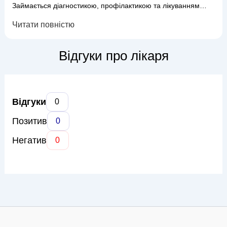
Займається діагностикою, профілактикою та лікуванням
захворювань зубів і кореневих каналів. Проводить лікування
Читати повністю
карієсу, пульпіту, періодонтиту, виконує естетичні
реставрації та допомагає пацієнтам зберегти здоров’я
природних зубів. У роботі приділяє увагу якісній діагностиці,
Відгуки про лікаря
комфортному ліку...
Відгуки
0
Позитив
0
Негатив
0