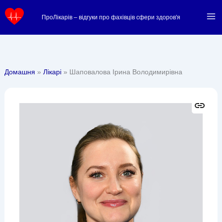
Перейти
ПроЛікарів – відгуки про фахівців сфери здоров'я
до
вмісту
Домашня
Лікарі
Шаповалова Ірина Володимирівна