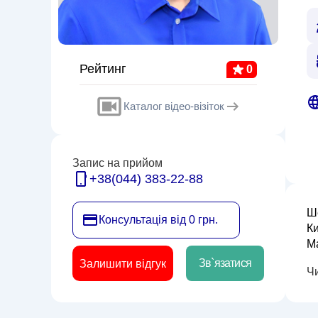
Рейтинг
0
Каталог відео-візіток
Запис на прийом
+38(044) 383-22-88
Ше
Консультація від 0 грн.
Ки
Ма
зі
Зв`язатися
Залишити відгук
Ч