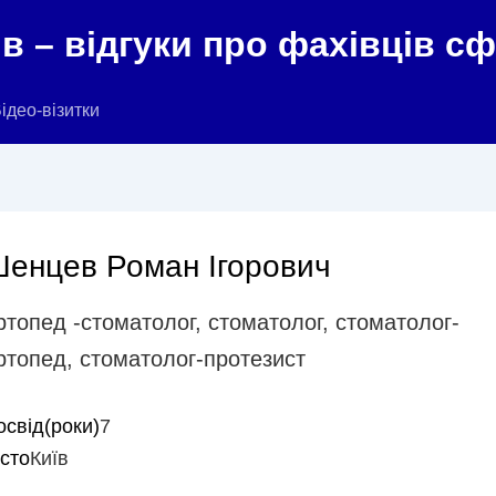
в – відгуки про фахівців с
ідео-візитки
енцев Роман Ігорович
ртопед -стоматолог
,
стоматолог
,
стоматолог-
ртопед
,
стоматолог-протезист
освід(роки)
7
істо
Київ