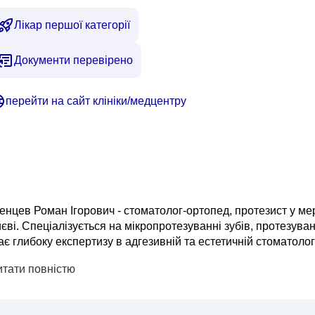
Лікар першої категорії
Документи перевірено
перейти на сайт клініки/медцентру
нцев Роман Ігорович - стоматолог-ортопед, протезист у мер
єві. Спеціалізується на мікропротезуванні зубів, протезува
є глибоку експертизу в адгезивній та естетичній стоматолог
 стертістю зубів, відновлюючи функцію та естетику усмішки.
итати повністю