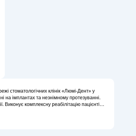
ежі стоматологічних клінік «Люмі-Дент» у
нні на імплантах та незнімному протезуванні.
ії. Виконує комплексну реабілітацію пацієнтів
 Постійно вдосконалює професі...