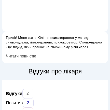
Привіт! Мене звати Юлія, я психотерапевт у методі
символдрама, гіпнотерапевт, психокоректор. Символдрама
- це підхід, який працює на глибинному рівні через
підсвідомість і допомогає м`яко і ресурсно вирішити
Читати повністю
внутрішні конфлікти і отримати бажаний результат.
Гіпнотерапія швидко і якісно працює з проблемами
невпевненості, панічні атаки, фобії, фінансові питання а
Відгуки про лікаря
також психосоматика. В роботі викори...
Відгуки
2
Позитив
2