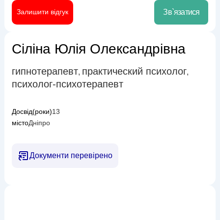
Залишити відгук
Зв`язатися
Сіліна Юлія Олександрівна
гипнотерапевт
практический психолог
,
,
психолог-психотерапевт
Досвід(роки)
13
місто
Дніпро
Документи перевірено