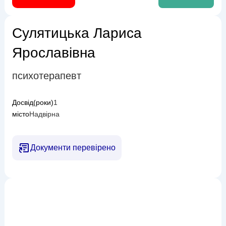
Сулятицька Лариса
Ярославівна
психотерапевт
Досвід(роки)
1
місто
Надвірна
Документи перевірено