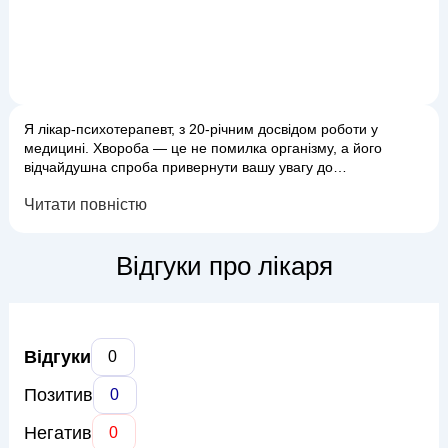
Я лікар-психотерапевт, з 20-річним досвідом роботи у
медицині. Хвороба — це не помилка організму, а його
відчайдушна спроба привернути вашу увагу до
внутрішнього. Мій підхід базується на позитивній
Читати повністю
психотерапії (розкриття вроджених здібностей до Любові,
Надії та Довіри, перетворюючи кризу на точку росту), схема-
терапії (виявлення сценаріїв минулого, які допомогли
Відгуки про лікаря
вижити в дитинстві і заважають в д...
Відгуки
0
Позитив
0
Негатив
0