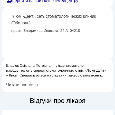
перейти на сайт клініки/медцентру
"Люмі-Дент", сеть стоматологических клиник
(Оболонь)
просп. Владимира Ивасюка, 24 А, 04210
Власюк Світлана Петрівна — лікар-стоматолог-
пародонтолог у мережі стоматологічних клінік «Люмі-Дент»
у Києві. Спеціалізується на лікуванні захворювань ясен і
тканин пародонта, проводить профілактику та комплексне
Читати повністю
лікування запальних процесів ротової порожнини.
Допомагає пацієнтам усунути кровоточивість ясен,
запалення, неприємний запах із рота та рухомість зубів.
Відгуки про лікаря
Освіта-Закінчила Житомирський інст...