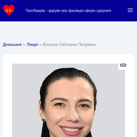
Перейти
ПроЛікарів – відгуки про фахівців сфери здоров'я
до
вмісту
Домашня
Лікарі
Власюк Світлана Петрівна