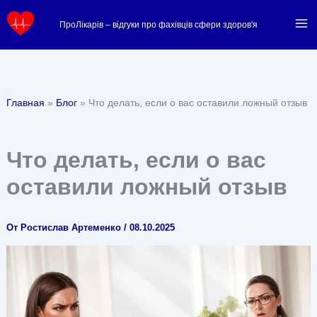
Перейти
ПроЛікарів – відгуки про фахівців сфери здоров'я
к
содержимому
Главная
Блог
Что делать, если о вас оставили ложный отзыв
Что делать, если о вас
оставили ложный отзыв
От
Ростислав Артеменко
/
08.10.2025