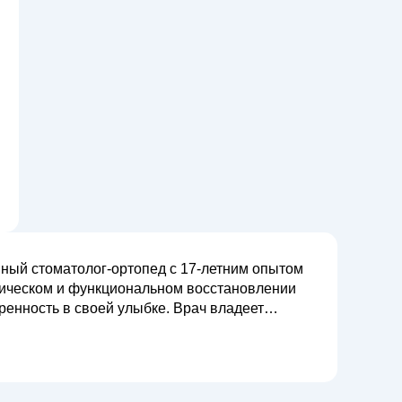
ый стоматолог-ортопед с 17-летним опытом
тическом и функциональном восстановлении
ренность в своей улыбке. Врач владеет
вания, активно внедряя в работу цифровые