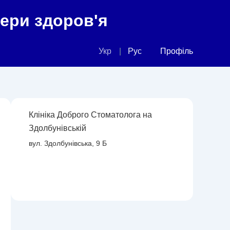
фери здоров'я
Укр
Рус
Профіль
Клініка Доброго Стоматолога на
Здолбунівській
вул. Здолбунівська, 9 Б