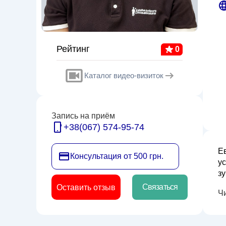
Рейтинг
0
Каталог видео-визиток
Запись на приём
+38(067) 574-95-74
Е
Консультация от 500 грн.
у
з
п
Связаться
Оставить отзыв
Ч
пр