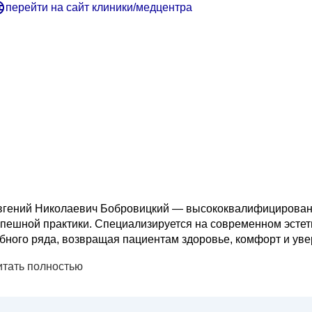
перейти на сайт клиники/медцентра
вгений Николаевич Бобровицкий — высококвалифицированн
спешной практики. Специализируется на современном эсте
убного ряда, возвращая пациентам здоровье, комфорт и уве
ередовыми технологиями съемного и несъемного протезиро
итать полностью
отоколы. Для дос...