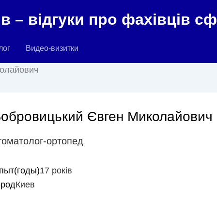
в – відгуки про фахівців с
лог
Видео-визитки
колайович
обровицький Євген Миколайович
томатолог-ортопед
пыт(годы)
17 років
ород
Киев