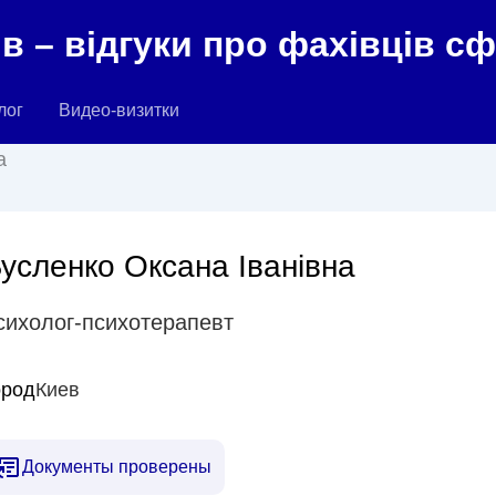
в – відгуки про фахівців с
лог
Видео-визитки
а
усленко Оксана Іванівна
сихолог-психотерапевт
ород
Киев
Документы проверены