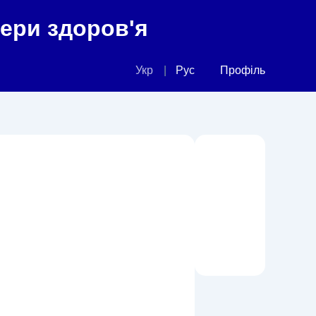
фери здоров'я
Укр
Рус
Профіль