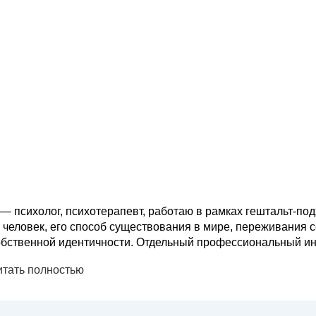
 — психолог, психотерапевт, работаю в рамках гештальт-по
 человек, его способ существования в мире, переживания 
обственной идентичности. Отдельный профессиональный инт
нутренний мир человека проявляется через внешнее, как од
итать полностью
ентич...