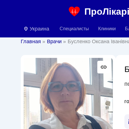
Перейти
ПроЛікарі
к
содержимому
Украина
Специалисты
Клиники
Б
Главная
Врачи
Бусленко Оксана Іванівн
Б
п
г