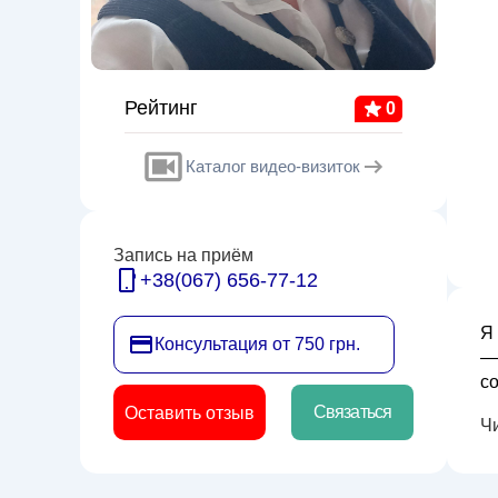
Рейтинг
0
Каталог видео-визиток
Запись на приём
+38(067) 656-77-12
Я
Консультация от 750 грн.
—
с
в
Связаться
Оставить отзыв
Ч
ид