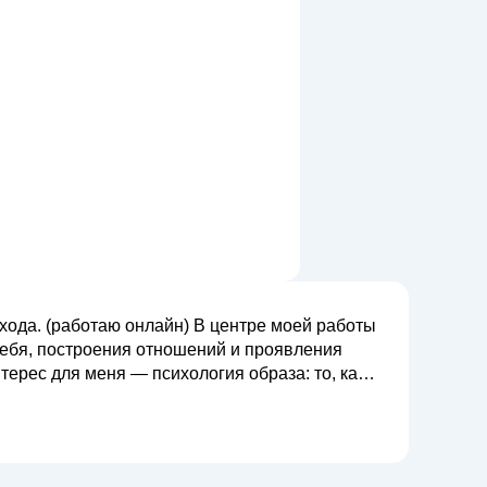
дхода. (работаю онлайн) В центре моей работы
себя, построения отношений и проявления
ерес для меня — психология образа: то, как
ежда, образ, самопрезентация связаны с