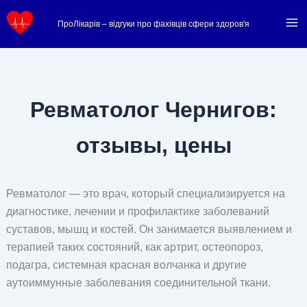
Перейти
ПроЛікарів – відгуки про фахівців сфери здоров'я
к
содержимому
Ревматолог Чернигов:
отзывы, цены
Ревматолог — это врач, который специализируется на
диагностике, лечении и профилактике заболеваний
суставов, мышц и костей. Он занимается выявлением и
терапией таких состояний, как артрит, остеопороз,
подагра, системная красная волчанка и другие
аутоиммунные заболевания соединительной ткани.