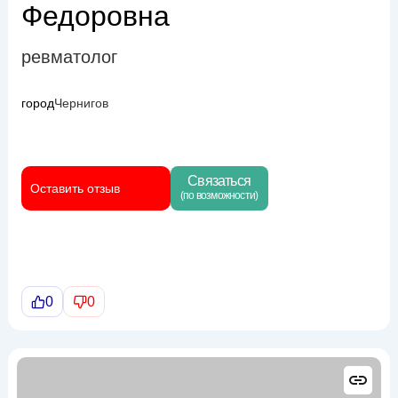
Федоровна
ревматолог
город
Чернигов
Связаться
Оставить отзыв
(по возможности)
0
0