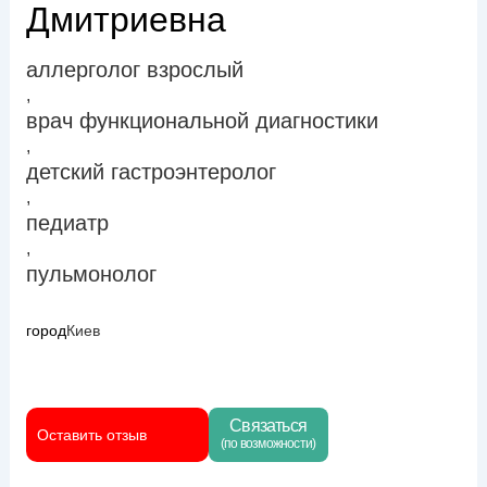
Дмитриевна
аллерголог взрослый
,
врач функциональной диагностики
,
детский гастроэнтеролог
,
педиатр
,
пульмонолог
город
Киев
Связаться
Оставить отзыв
(по возможности)