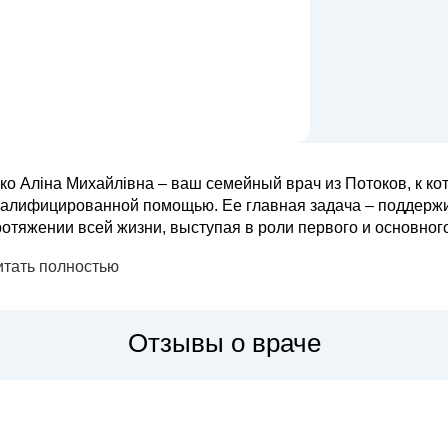
ко Аліна Михайлівна – ваш семейный врач из Потоков, к ко
валифицированной помощью. Ее главная задача – поддержи
отяжении всей жизни, выступая в роли первого и основного ко
ихайлівна уделяет особое внимание профилактике заболев
итать полностью
рокого спектра ...
Отзывы о враче