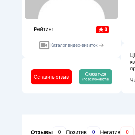
Рейтинг
0
Каталог видео-визиток
Ці
к
пр
Связаться
М
Оставить отзыв
(по возможности)
Ч
ши
Отзывы
Позитив
Негатив
0
0
0