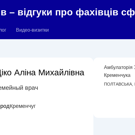
в – відгуки про фахівців с
лог
Видео-визитки
Амбулаторія
іко Аліна Михайлівна
Кременчука
ПОЛТАВСЬКА, 
емейный врач
ород
Кременчуг