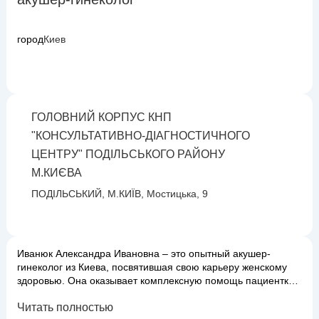
город
Киев
ГОЛОВНИЙ КОРПУС КНП
"КОНСУЛЬТАТИВНО-ДІАГНОСТИЧНОГО
ЦЕНТРУ" ПОДІЛЬСЬКОГО РАЙОНУ
М.КИЄВА
ПОДІЛЬСЬКИЙ, М.КИЇВ, Мостицька, 9
Иванюк Александра Ивановна – это опытный акушер-
гинеколог из Киева, посвятившая свою карьеру женскому
здоровью. Она оказывает комплексную помощь пациенткам
на всех этапах жизни, от подросткового возраста до
Читать полностью
постменопаузы. Александра Ивановна специализируется