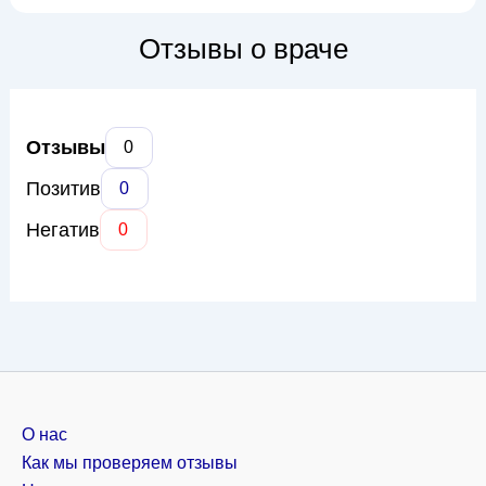
на профилактике, диагностике и лечении широкого спектра
гинекологических заболеваний, включая нарушения
Отзывы о враче
менструального цикла, воспалительные...
Отзывы
0
Позитив
0
Негатив
0
О нас
Как мы проверяем отзывы