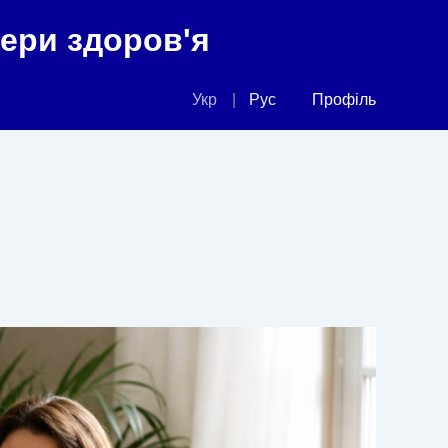
фери здоров'я
Укр
Рус
Профіль