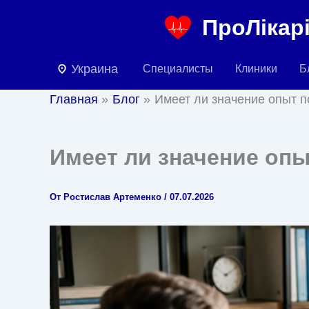
Перейти
ПроЛікарі
к
содержимому
Украина
Специалисты
Клиники
Б
Главная
Блог
Имеет ли значение опыт п
Имеет ли значение опы
От
Ростислав Артеменко
/
07.07.2026