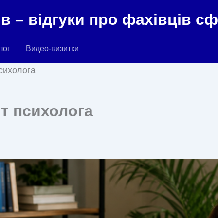
в – відгуки про фахівців с
лог
Видео-визитки
сихолога
т психолога