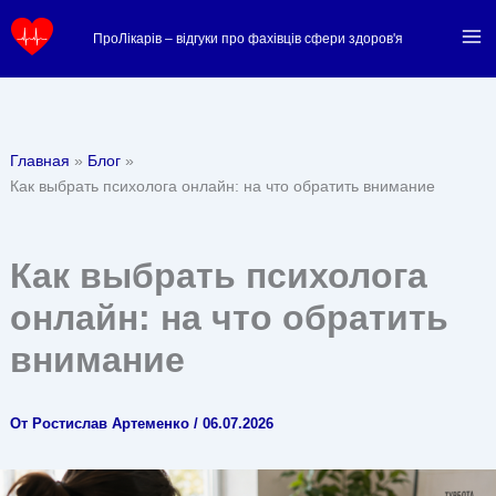
Перейти
ПроЛікарів – відгуки про фахівців сфери здоров'я
к
содержимому
Главная
Блог
Как выбрать психолога онлайн: на что обратить внимание
Как выбрать психолога
онлайн: на что обратить
внимание
От
Ростислав Артеменко
/
06.07.2026