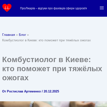
Перейти
ПроЛікарів – відгуки про фахівців сфери здоров'я
к
содержимому
Главная
Блог
Комбустиолог в Киеве: кто поможет при тяжёлых ожогах
Комбустиолог в Киеве:
кто поможет при тяжёлых
ожогах
От
Ростислав Артеменко
/
20.12.2025