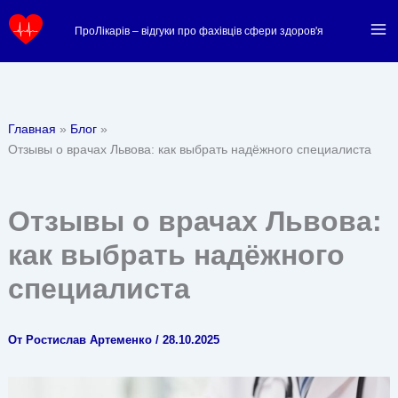
Перейти
ПроЛікарів – відгуки про фахівців сфери здоров'я
к
содержимому
Главная
Блог
Отзывы о врачах Львова: как выбрать надёжного специалиста
Отзывы о врачах Львова:
как выбрать надёжного
специалиста
От
Ростислав Артеменко
/
28.10.2025