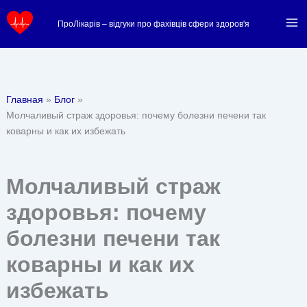
Перейти
ПроЛікарів – відгуки про фахівців сфери здоров'я
к
содержимому
Главная
Блог
Молчаливый страж здоровья: почему болезни печени так
коварны и как их избежать
Молчаливый страж
здоровья: почему
болезни печени так
коварны и как их
избежать