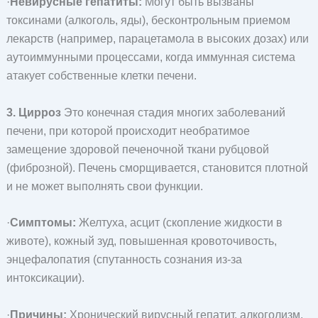
·
Невирусные гепатиты:
Могут быть вызваны
токсинами (алкоголь, яды), бесконтрольным приемом
лекарств (например, парацетамола в высоких дозах) или
аутоиммунными процессами, когда иммунная система
атакует собственные клетки печени.
3. Цирроз
Это конечная стадия многих заболеваний
печени, при которой происходит необратимое
замещение здоровой печеночной ткани рубцовой
(фиброзной). Печень сморщивается, становится плотной
и не может выполнять свои функции.
·
Симптомы:
Желтуха, асцит (скопление жидкости в
животе), кожный зуд, повышенная кровоточивость,
энцефалопатия (спутанность сознания из-за
интоксикации).
·
Причины:
Хронический вирусный гепатит, алкоголизм,