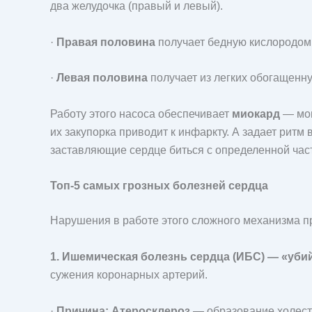
два желудочка (правый и левый).
·
Правая половина
получает бедную кислородом 
·
Левая половина
получает из легких обогащенну
Работу этого насоса обеспечивает
миокард
— мощ
их закупорка приводит к инфаркту. А задает ритм
заставляющие сердце биться с определенной част
Топ-5 самых грозных болезней сердца
Нарушения в работе этого сложного механизма пр
1. Ишемическая болезнь сердца (ИБС) — «уби
сужения коронарных артерий.
·
Причина: Атеросклероз
— образование холесте