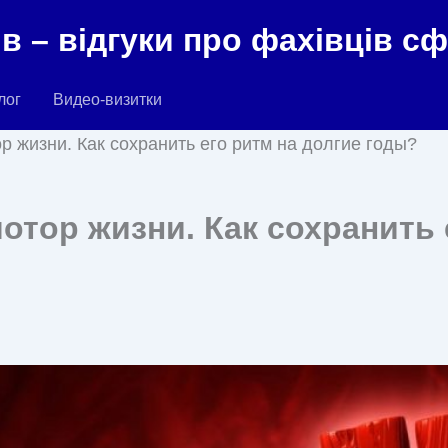
в – відгуки про фахівців с
лог
Видео-визитки
 жизни. Как сохранить его ритм на долгие годы?
тор жизни. Как сохранить 