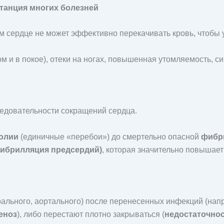
станция многих болезней
ром сердце не может эффективно перекачивать кровь, чтобы
м и в покое), отеки на ногах, повышенная утомляемость, с
едовательности сокращений сердца.
толии
(единичные «перебои») до смертельно опасной
фибр
фибрилляция предсердий)
, которая значительно повышает 
ального, аортального) после перенесенных инфекций (нап
еноз
), либо перестают плотно закрываться (
недостаточно