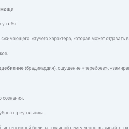
помощи
 у себя:
сжимающего, жгучего характера, которая может отдавать в 
кое.
дцебиение
(брадикардия), ощущение «перебоев», «замира
 сознания.
убного треугольника.
й, интенсивной боли за грудиной немедленно вызывайте с