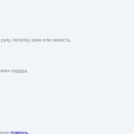
руку, лопатку, шею или челюсть.
ния» сердца.
корую
помощь
.