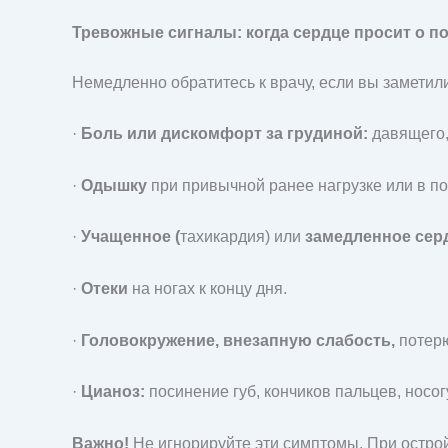
Тревожные сигналы: когда сердце просит о 
Немедленно обратитесь к врачу, если вы заметили
·
Боль или дискомфорт за грудиной:
давящего, 
·
Одышку
при привычной ранее нагрузке или в по
·
Учащенное (
тахикардия) или
замедленное сер
·
Отеки
на ногах к концу дня.
·
Головокружение, внезапную слабость,
потерю
·
Цианоз:
посинение губ, кончиков пальцев, носог
Важно!
Не игнорируйте эти симптомы. При остро