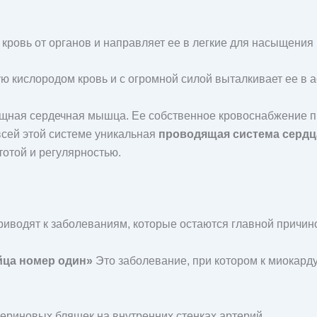
кровь от органов и направляет ее в легкие для насыщения
ю кислородом кровь и с огромной силой выталкивает ее в ао
ная сердечная мышца. Ее собственное кровоснабжение п
 всей этой системе уникальная
проводящая система сердц
отой и регулярностью.
иводят к заболеваниям, которые остаются главной причин
йца номер один»
Это заболевание, при котором к миокарду
риновых бляшек на внутренних стенках артерий.