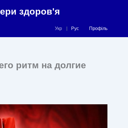
фери здоров'я
Укр
Рус
Профіль
его ритм на долгие