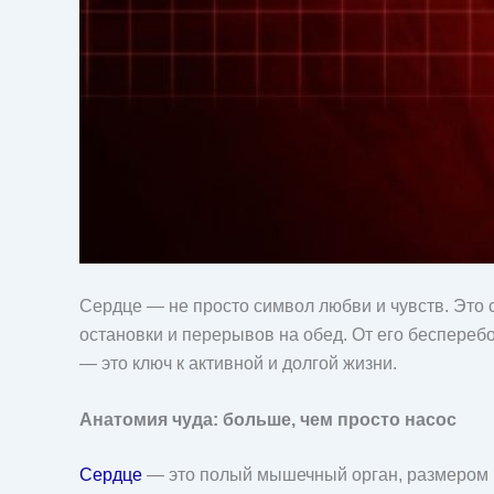
Сердце — не просто символ любви и чувств. Это 
остановки и перерывов на обед. От его бесперебо
— это ключ к активной и долгой жизни.
Анатомия чуда: больше, чем просто насос
Сердце
— это полый мышечный орган, размером пр