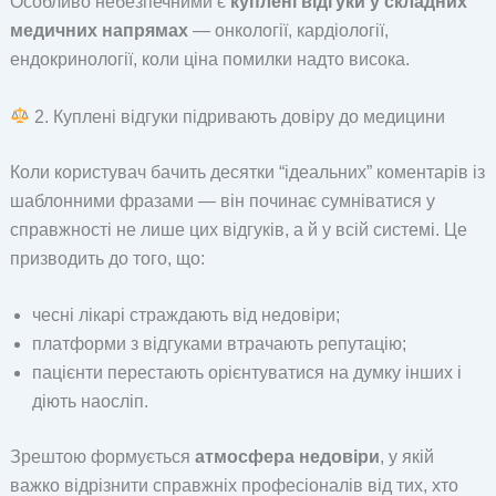
Особливо небезпечними є
куплені відгуки у складних
медичних напрямах
— онкології, кардіології,
ендокринології, коли ціна помилки надто висока.
2. Куплені відгуки підривають довіру до медицини
Коли користувач бачить десятки “ідеальних” коментарів із
шаблонними фразами — він починає сумніватися у
справжності не лише цих відгуків, а й у всій системі. Це
призводить до того, що:
чесні лікарі страждають від недовіри;
платформи з відгуками втрачають репутацію;
пацієнти перестають орієнтуватися на думку інших і
діють наосліп.
Зрештою формується
атмосфера недовіри
, у якій
важко відрізнити справжніх професіоналів від тих, хто