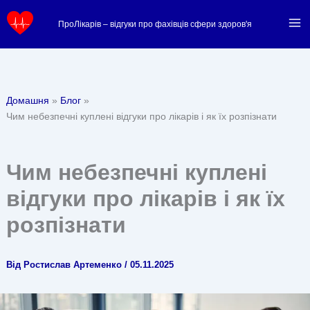
Перейти
ПроЛікарів – відгуки про фахівців сфери здоров'я
до
вмісту
Домашня
Блог
Чим небезпечні куплені відгуки про лікарів і як їх розпізнати
Чим небезпечні куплені
відгуки про лікарів і як їх
розпізнати
Від
Ростислав Артеменко
/
05.11.2025