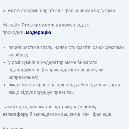
6. Як платформи борються з фальшивими відгуками
На сайті
ProLikariv.com.ua
кожен відгук
проходить
модерацію
:
перевіряється стиль, наявність фактів, ознак реклами
чи образ;
у разі сумнівів модератор може вимагати
підтвердження (наприклад, фото рецепту чи
направлення);
лікарі мають право на відповідь або подання скарги,
якщо відгук порушує правила.
Такий підхід допомагає підтримувати
чесну
атмосферу
й захищати як пацієнтів, так і фахівців.
Висновок