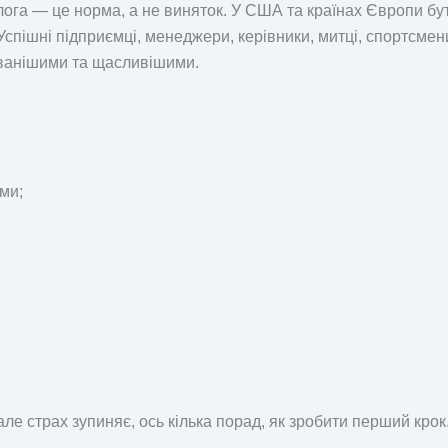
лога — це норма, а не виняток. У США та країнах Європи бут
 Успішні підприємці, менеджери, керівники, митці, спортсме
ванішими та щасливішими.
ми;
ле страх зупиняє, ось кілька порад, як зробити перший крок