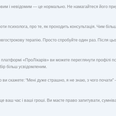
вим і невідомим — це нормально. Не намагайтеся його прид
ти психолога, про те, як проходить консультація. Чим більш
вгострокову терапію. Просто спробуйте один раз. Після цьо
платформі «ПроЛікарів» ви можете переглянути профілі псих
ибір більш усвідомленим.
 ви скажете: “Мені дуже страшно, я не знаю, з чого почати”
е ваш час і ваші гроші. Ви маєте право запитувати, сумнів