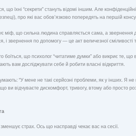
, що їхні “секрети” стануть відомі іншим. Але конфіденційн
езпеці), про які вас обов’язково попередять на першій консу
нує міф, що сильна людина справляється сама, а звернення 
я, і звернення по допомогу — це акт величезної сміливості т
о боїться, що психолог “читатиме думки” або викриє те, що 
ають вам досліджувати себе й робити власні відкриття.
мають: “У мене не такі серйозні проблеми, як у інших. Я не
кщо ви відчуваєте дискомфорт, тривогу, втому або просто р
га
 зменшує страх. Ось що насправді чекає вас на сесії.