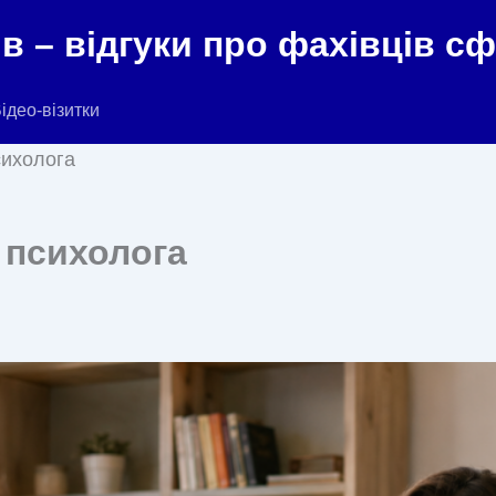
в – відгуки про фахівців с
ідео-візитки
сихолога
 психолога