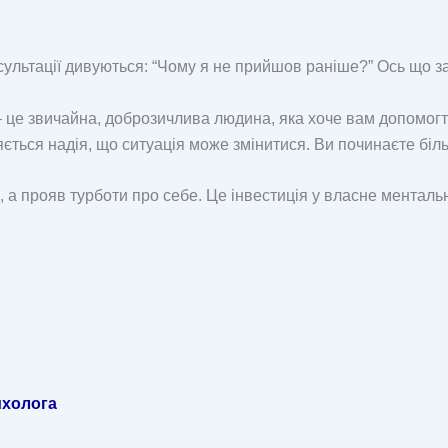
сультації дивуються: “Чому я не прийшов раніше?” Ось що з
— це звичайна, доброзичлива людина, яка хоче вам допомогт
яється надія, що ситуація може змінитися. Ви починаєте біль
 а прояв турботи про себе. Це інвестиція у власне менталь
ихолога