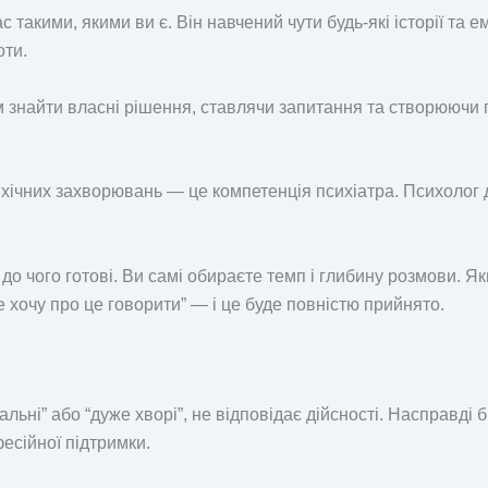
такими, якими ви є. Він навчений чути будь-які історії та е
оти.
м знайти власні рішення, ставлячи запитання та створюючи
ихічних захворювань — це компетенція психіатра. Психолог д
до чого готові. Ви самі обираєте темп і глибину розмови. Я
не хочу про це говорити” — і це буде повністю прийнято.
ні” або “дуже хворі”, не відповідає дійсності. Насправді б
есійної підтримки.