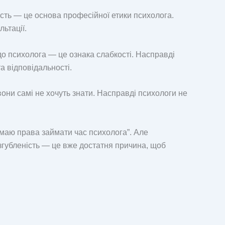
ість — це основа професійної етики психолога.
льтації.
до психолога — це ознака слабкості. Насправді
а відповідальності.
вони самі не хочуть знати. Насправді психологи не
 маю права займати час психолога”. Але
озгубленість — це вже достатня причина, щоб