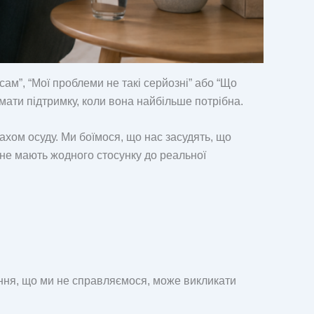
ам”, “Мої проблеми не такі серйозні” або “Що
ти підтримку, коли вона найбільше потрібна.
ахом осуду. Ми боїмося, що нас засудять, що
 не мають жодного стосунку до реальної
нання, що ми не справляємося, може викликати