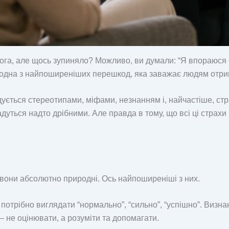
ога, але щось зупиняло? Можливо, ви думали: “Я впораюся с
дна з найпоширеніших перешкод, яка заважає людям отрима
дується стереотипами, міфами, незнанням і, найчастіше, стр
уться надто дрібними. Але правда в тому, що всі ці страхи
 вони абсолютно природні. Ось найпоширеніші з них.
 потрібно виглядати “нормально”, “сильно”, “успішно”. Виз
 не оцінювати, а розуміти та допомагати.