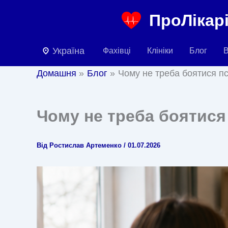
Перейти
ПроЛікарі
до
вмісту
Україна
Фахівці
Клініки
Блог
В
Домашня
Блог
Чому не треба боятися п
Чому не треба боятися
Від
Ростислав Артеменко
/
01.07.2026