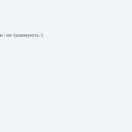
и
і
не травмують
її.