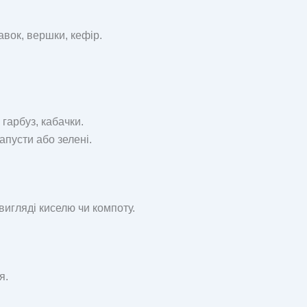
вок, вершки, кефір.
 гарбуз, кабачки.
апусти або зелені.
 вигляді киселю чи компоту.
я.