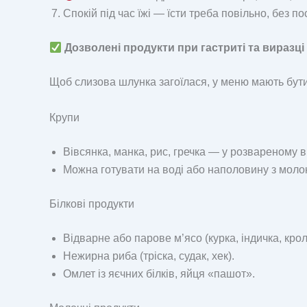
Спокій під час їжі — їсти треба повільно, без по
Дозволені продукти при гастриті та виразці
Щоб слизова шлунка загоїлася, у меню мають бути
Крупи
Вівсянка, манка, рис, гречка — у розвареному в
Можна готувати на воді або наполовину з моло
Білкові продукти
Відварне або парове м’ясо (курка, індичка, крол
Нежирна риба (тріска, судак, хек).
Омлет із яєчних білків, яйця «пашот».