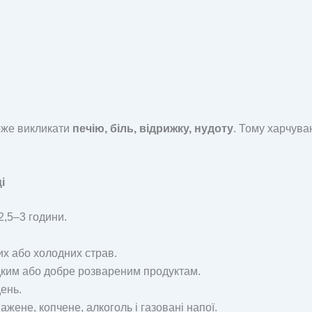
оже викликати
печію, біль, відрижку, нудоту
. Тому харчува
і
2,5–3 години.
х або холодних страв.
дким або добре розвареним продуктам.
день.
жене, копчене, алкоголь і газовані напої.