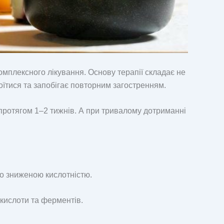
омплексного лікування. Основу терапії складає не
гоїтися та запобігає повторним загостренням.
ротягом 1–2 тижнів. А при тривалому дотриманні
о зниженою кислотністю.
кислоти та ферментів.