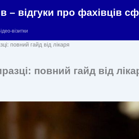
в – відгуки про фахівців с
ідео-візитки
зці: повний гайд від лікаря
иразці: повний гайд від ліка