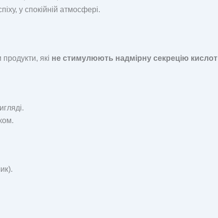
спіху, у спокійній атмосфері.
 продукти, які
не стимулюють надмірну секрецію кислот
игляді.
ком.
ик).