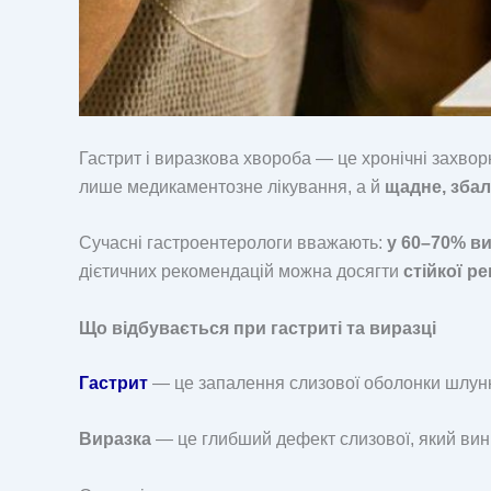
Гастрит і виразкова хвороба — це хронічні захво
лише медикаментозне лікування, а й
щадне, зба
Сучасні гастроентерологи вважають:
у 60–70% в
дієтичних рекомендацій можна досягти
стійкої ре
Що відбувається при гастриті та виразці
Гастрит
— це запалення слизової оболонки шлунк
Виразка
— це глибший дефект слизової, який вин