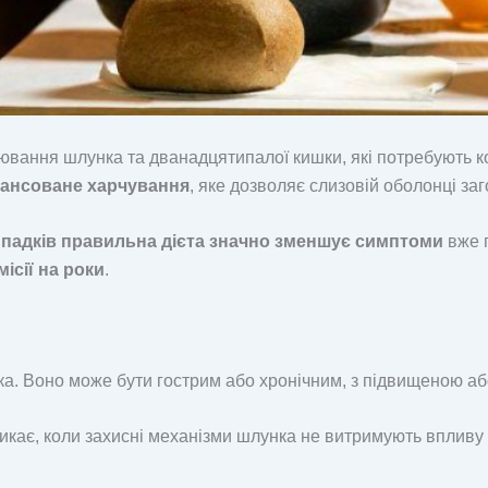
рювання шлунка та дванадцятипалої кишки, які потребують к
лансоване харчування
, яке дозволяє слизовій оболонці за
ипадків правильна дієта значно зменшує симптоми
вже п
місії на роки
.
а. Воно може бути гострим або хронічним, з підвищеною аб
икає, коли захисні механізми шлунка не витримують впливу 