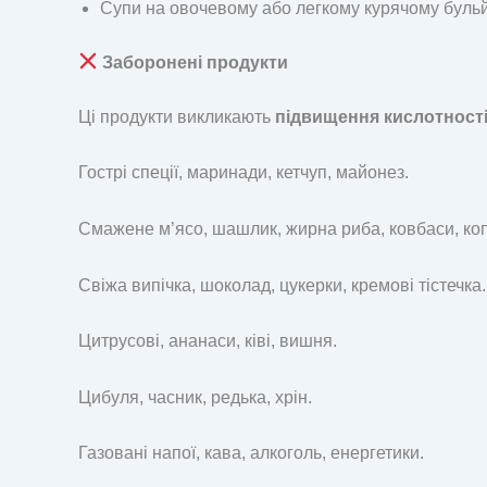
Супи на овочевому або легкому курячому бульй
Заборонені продукти
Ці продукти викликають
підвищення кислотност
Гострі спеції, маринади, кетчуп, майонез.
Смажене м’ясо, шашлик, жирна риба, ковбаси, коп
Свіжа випічка, шоколад, цукерки, кремові тістечка.
Цитрусові, ананаси, ківі, вишня.
Цибуля, часник, редька, хрін.
Газовані напої, кава, алкоголь, енергетики.