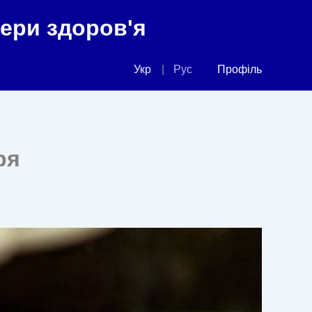
фери здоров'я
Укр
Рус
Профіль
ря