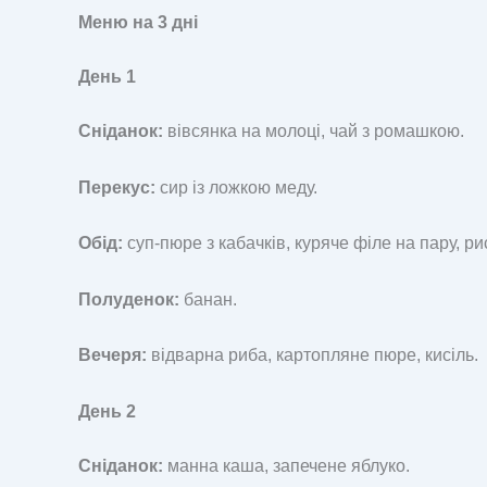
Меню на 3 дні
День 1
Сніданок:
вівсянка на молоці, чай з ромашкою.
Перекус:
сир із ложкою меду.
Обід:
суп-пюре з кабачків, куряче філе на пару, р
Полуденок:
банан.
Вечеря:
відварна риба, картопляне пюре, кисіль.
День 2
Сніданок:
манна каша, запечене яблуко.