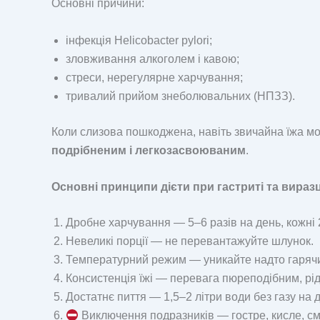
Основні причини:
інфекція Helicobacter pylori;
зловживання алкоголем і кавою;
стреси, нерегулярне харчування;
тривалий прийом знеболювальних (НПЗЗ).
Коли слизова пошкоджена, навіть звичайна їжа м
подрібненим і легкозасвоюваним
.
Основні принципи дієти при гастриті та виразц
Дробне харчування — 5–6 разів на день, кожні 
Невеликі порції — не перевантажуйте шлунок.
Температурний режим — уникайте надто гарячи
Консистенція їжі — перевага пюреподібним, рі
Достатнє пиття — 1,5–2 літри води без газу на 
Виключення подразників — гостре, кисле, сма