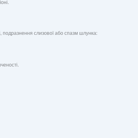
оні.
і
, подразнення слизової або спазм шлунка:
ченості.