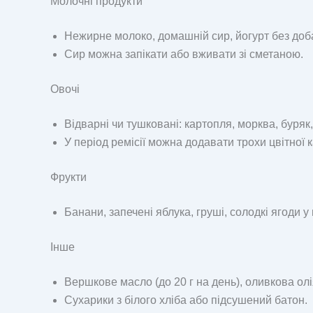
Молочні продукти
Нежирне молоко, домашній сир, йогурт без доба
Сир можна запікати або вживати зі сметаною.
Овочі
Відварні чи тушковані: картопля, морква, буряк,
У період ремісії можна додавати трохи цвітної к
Фрукти
Банани, запечені яблука, груші, солодкі ягоди у
Інше
Вершкове масло (до 20 г на день), оливкова олі
Сухарики з білого хліба або підсушений батон.