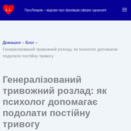
Перейти
ПроЛікарів – відгуки про фахівців сфери здоров'я
до
вмісту
Домашня
Блог
Генералізований тривожний розлад: як психолог допомагає
подолати постійну тривогу
Генералізований
тривожний розлад: як
психолог допомагає
подолати постійну
тривогу