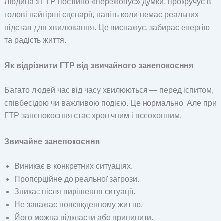
Людина з ГТР постійно «пережовує» думки, прокручує в
голові найгірші сценарії, навіть коли немає реальних
підстав для хвилювання. Це виснажує, забирає енергію
та радість життя.
Як відрізнити ГТР від звичайного занепокоєння
Багато людей час від часу хвилюються — перед іспитом,
співбесідою чи важливою подією. Це нормально. Але при
ГТР занепокоєння стає хронічним і всеохопним.
Звичайне занепокоєння
Виникає в конкретних ситуаціях.
Пропорційне до реальної загрози.
Зникає після вирішення ситуації.
Не заважає повсякденному життю.
Його можна відкласти або припинити.