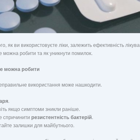
о, як ви використовуєте ліки, залежить ефективність лікува
е можна робити та як уникнути помилок.
не можна робити
х неправильне використання може нашкодити.
каря
.
іть якщо симптоми зникли раніше.
же спричинити
резистентність бактерій
.
ігайте залишки для майбутнього.