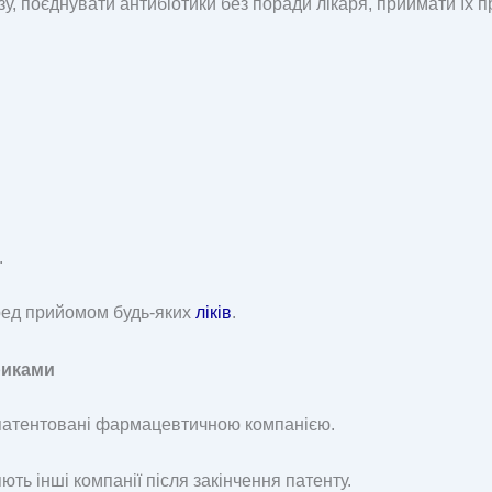
у, поєднувати антибіотики без поради лікаря, приймати їх п
.
ред прийомом будь-яких
ліків
.
риками
апатентовані фармацевтичною компанією.
яють інші компанії після закінчення патенту.