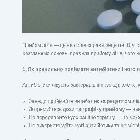
Прийом ліків — це не лише справа рецепта. Від тог
розглянемо основні правила прийому ліків, чого н
1. Як правильно приймати антибіотики і чого 
Антибіотики лікують бактеріальні інфекції, але ї
Завжди приймайте антибіотик
за рецептом лі
Дотримуйтесь
дози та графіку прийому
— нав
Не переривайте курс раніше терміну — це мо
Не використовуйте чужі антибіотики та не збер