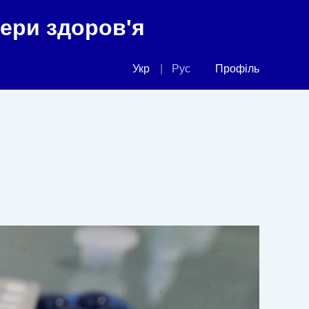
фери здоров'я
Укр
Рус
Профіль