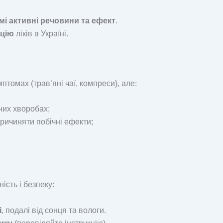
мі активні речовини та ефект
.
ацію
ліків в Україні.
томах (трав’яні чаї, компреси), але:
них хворобах;
ричиняти побічні ефекти;
ість і безпеку:
і
, подалі від сонця та вологи.