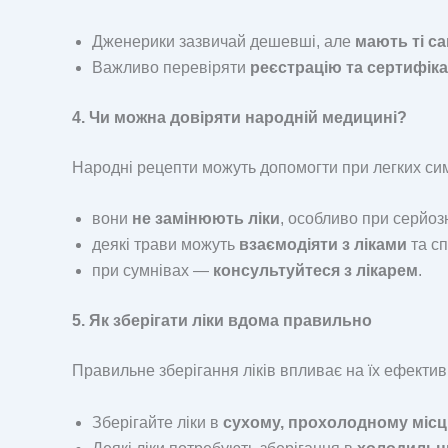
Дженерики зазвичай дешевші, але
мають ті са
Важливо перевіряти
реєстрацію та сертифік
4. Чи можна довіряти народній медицині?
Народні рецепти можуть допомогти при легких симп
вони
не замінюють ліки
, особливо при серйоз
деякі трави можуть
взаємодіяти з ліками
та сп
при сумнівах —
консультуйтеся з лікарем
.
5. Як зберігати ліки вдома правильно
Правильне зберігання ліків впливає на їх ефективн
Зберігайте ліки в
сухому, прохолодному місц