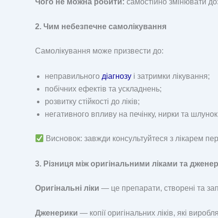
Чого не можна робити:
самостійно змінювати доз
2. Чим небезпечне самолікування
Самолікування може призвести до:
неправильного
діагнозу
і затримки лікування;
побічних ефектів та ускладнень;
розвитку стійкості до ліків;
негативного впливу на печінку, нирки та шлунок
Висновок: завжди консультуйтеся з лікарем пе
3. Різниця між оригінальними ліками та джене
Оригінальні ліки
— це препарати, створені та з
Дженерики
— копії оригінальних ліків, які виробл