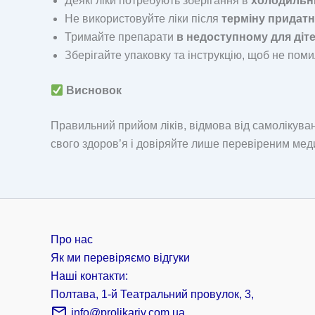
Деякі ліки потребують зберігання в
холодильн
Не використовуйте ліки після
терміну придатн
Тримайте препарати
в недоступному для діте
Зберігайте упаковку та інструкцію, щоб не пом
Висновок
Правильний прийом ліків, відмова від самолікува
свого здоров’я і довіряйте лише перевіреним ме
Про нас
Як ми перевіряємо відгуки
Наші контакти:
Полтава, 1-й Театральний провулок, 3,
info@prolikariv.com.ua