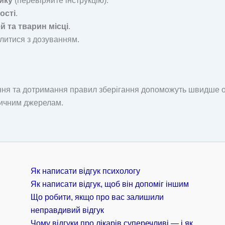
ику
(перевіряйте інструкцію).
ості
.
й та тварин місці
.
илитися з дозуванням.
ння та дотримання правил зберігання допоможуть швидше од
дичним джерелам.
Як написати відгук психологу
Як написати відгук, щоб він допоміг іншим
Що робити, якщо про вас залишили
неправдивий відгук
Чому відгуки про лікарів суперечливі — і як