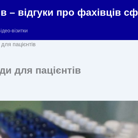
в – відгуки про фахівців с
ідео-візитки
 для пацієнтів
ади для пацієнтів