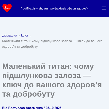
Перейти
ПроЛікарів – відгуки про фахівців сфери здоров'я
до
вмісту
Домашня
Блог
Маленький титан: чому підшлункова залоза — ключ до вашого
здоров’я та добробуту
Маленький титан: чому
підшлункова залоза —
ключ до вашого здоров’я
та добробуту
Від
Ростислав Артеменко
/
03.10.2025