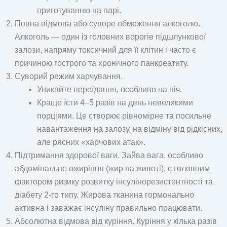
приготуванню на парі.
Повна відмова або суворе обмеження алкоголю.
Алкоголь — один із головних ворогів підшлункової
залози, напряму токсичний для її клітин і часто є
причиною гострого та хронічного панкреатиту.
Суворий режим харчування.
Уникайте переїдання, особливо на ніч.
Краще їсти 4–5 разів на день невеликими
порціями. Це створює рівномірне та посильне
навантаження на залозу, на відміну від рідкісних,
але рясних «харчових атак».
Підтримання здорової ваги. Зайва вага, особливо
абдомінальне ожиріння (жир на животі), є головним
фактором ризику розвитку інсулінорезистентності та
діабету 2-го типу. Жирова тканина гормонально
активна і заважає інсуліну правильно працювати.
Абсолютна відмова від куріння. Куріння у кілька разів