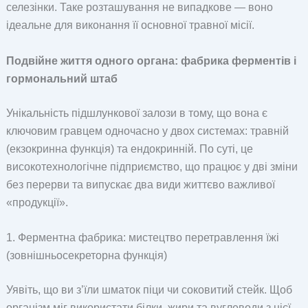
селезінки. Таке розташування не випадкове — воно
ідеальне для виконання її основної травної місії.
Подвійне життя одного органа: фабрика ферментів і
гормональний штаб
Унікальність підшлункової залози в тому, що вона є
ключовим гравцем одночасно у двох системах: травній
(екзокринна функція) та ендокринній. По суті, це
високотехнологічне підприємство, що працює у дві зміни
без перерви та випускає два види життєво важливої
«продукції».
1. Ферментна фабрика: мистецтво перетравлення їжі
(зовнішньосекреторна функція)
Уявіть, що ви з’їли шматок піци чи соковитий стейк. Щоб
організм міг використати білки, жири та вуглеводи з цієї