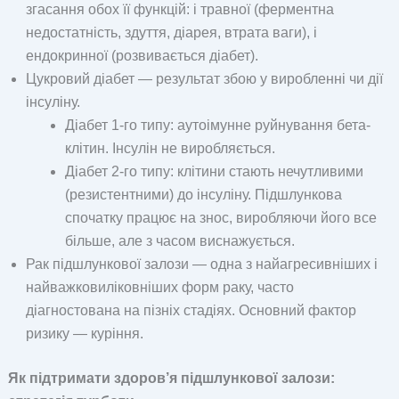
згасання обох її функцій: і травної (ферментна
недостатність, здуття, діарея, втрата ваги), і
ендокринної (розвивається діабет).
Цукровий діабет — результат збою у виробленні чи дії
інсуліну.
Діабет 1-го типу: аутоімунне руйнування бета-
клітин. Інсулін не виробляється.
Діабет 2-го типу: клітини стають нечутливими
(резистентними) до інсуліну. Підшлункова
спочатку працює на знос, виробляючи його все
більше, але з часом виснажується.
Рак підшлункової залози — одна з найагресивніших і
найважковиліковніших форм раку, часто
діагностована на пізніх стадіях. Основний фактор
ризику — куріння.
Як підтримати здоров’я підшлункової залози: