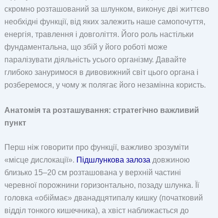
скромно розташований за шлунком, виконує дві життєво
необхідні функції, від яких залежить наше самопочуття,
енергія, травлення і довголіття. Його роль настільки
фундаментальна, що збій у його роботі може
паралізувати діяльність усього організму. Давайте
глибоко зануримося в дивовижний світ цього органа і
розберемося, у чому ж полягає його незамінна користь.
Анатомія та розташування: стратегічно важливий
пункт
Перш ніж говорити про функції, важливо зрозуміти
«місце дислокації».
Підшлункова залоза
довжиною
близько 15–20 см розташована у верхній частині
черевної порожнини горизонтально, позаду шлунка. Її
головка «обіймає» дванадцятипалу кишку (початковий
відділ тонкого кишечника), а хвіст наближається до