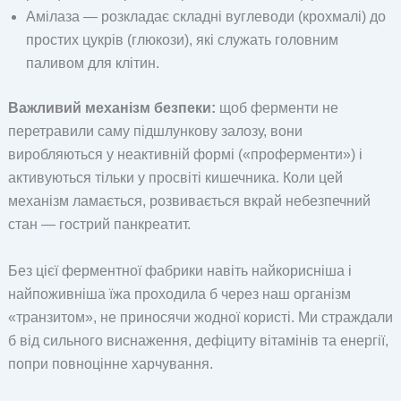
Амілаза — розкладає складні вуглеводи (крохмалі) до
простих цукрів (глюкози), які служать головним
паливом для клітин.
Важливий механізм безпеки:
щоб ферменти не
перетравили саму підшлункову залозу, вони
виробляються у неактивній формі («проферменти») і
активуються тільки у просвіті кишечника. Коли цей
механізм ламається, розвивається вкрай небезпечний
стан — гострий панкреатит.
Без цієї ферментної фабрики навіть найкорисніша і
найпоживніша їжа проходила б через наш організм
«транзитом», не приносячи жодної користі. Ми страждали
б від сильного виснаження, дефіциту вітамінів та енергії,
попри повноцінне харчування.