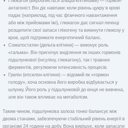
Глюкагон (виробляється альфа-клітинами) — гормон-
антагоніст. Він діє навпаки: коли рівень цукру в крові
падає (наприклад, під час фізичного навантаження
або між прийомами їжі), глюкагон дає сигнал печінці
розщепити свої запаси глікогену та викинути глюкозу у
кров, щоб підтримати енергетичний баланс.
Соматостатин (дельта-клітини) — виконує роль
«гальма». Він пригнічує виділення як інших гормонів
підшлункової (інсуліну, глюкагону), так і травних
ферментів, регулюючи інтенсивність процесів.
Грелін (епсилон-клітини) — відомий як «гормон
голоду», хоча основна його виробка відбувається у
шлунку. Його роль у підшлунковій до кінця не вивчена,
але він також впливає на метаболізм.
Таким чином, підшлункова залоза тонко балансує між
двома станами, забезпечуючи стабільний рівень енергії в
організмі 24 години на добу. Вона вирішує, коли запасати