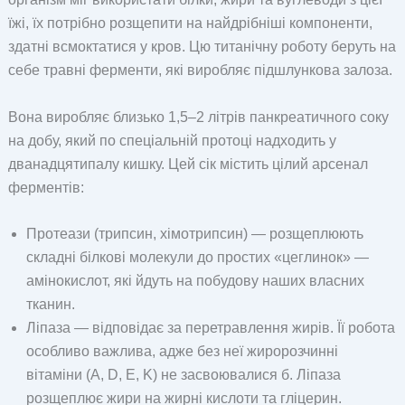
їжі, їх потрібно розщепити на найдрібніші компоненти,
здатні всмоктатися у кров. Цю титанічну роботу беруть на
себе травні ферменти, які виробляє підшлункова залоза.
Вона виробляє близько 1,5–2 літрів панкреатичного соку
на добу, який по спеціальній протоці надходить у
дванадцятипалу кишку. Цей сік містить цілий арсенал
ферментів:
Протеази (трипсин, хімотрипсин) — розщеплюють
складні білкові молекули до простих «цеглинок» —
амінокислот, які йдуть на побудову наших власних
тканин.
Ліпаза — відповідає за перетравлення жирів. Її робота
особливо важлива, адже без неї жиророзчинні
вітаміни (A, D, E, K) не засвоювалися б. Ліпаза
розщеплює жири на жирні кислоти та гліцерин.