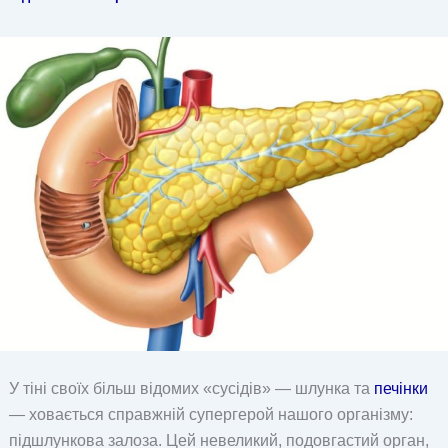
У тіні своїх більш відомих «сусідів» — шлунка та
печінки
— ховається справжній супергерой нашого організму:
підшлункова залоза. Цей невеликий, подовгастий орган,