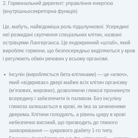
2. Гормональний диригент: управління енергією
(внутрішньосекреторна функція)
Це, мабуть, найвідоміша роль підшлункової. Усередині
неї розкидані скупчення спеціальних клітин, названі
острівцями Лангерганса. Це ендокринний «штаб», який
виробляє гормони, що безпосередньо виділяються у кров
і регулюють обмін речовин у всьому організмі.
Інсулін (виробляється бета-клітинами) — це «ключ»,
який «відкриває» двері майже всіх клітин організму
(м’язових, жирових), дозволяючи глюкозі проникнути
всередину і забезпечити їх паливом. Без інсуліну
глюкоза залишається в крові, як їжа за зачиненими
дверима. Клітини голодують, а рівень цукру в крові
небезпечно високий, що призводить до тяжкого
захворювання — цукрового діабету 1-го типу.