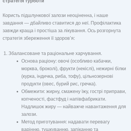
стратегія турботи
Користь підшлункової залози неоціненна, і наше
завдання — дбайливо ставитися до неї. Профілактика
завжди краща і простіша за лікування. Ось розгорнута
стратегія збереження її здоров’я:
Збалансоване та раціональне харчування.
Основа раціону: овочі (особливо кабачки,
морква, броколі), фрукти (некіслi), нежирні білки
(курка, індичка, риба, тофу), цільнозернові
продукти (овес, бурий рис, гречка).
Обмежити: жирну, смажену їжу, гострі приправи,
копченості, фастфуд і напівфабрикати.
Надлишок жиру — найважче навантаження для
залози.
Метод приготування: надавати перевагу
варінню, тушкуванню, запіканню та