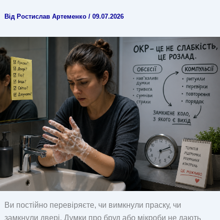
Від
Ростислав Артеменко
/
09.07.2026
Ви постійно перевіряєте, чи вимкнули праску, чи
замкнули двері. Думки про бруд або мікроби не дають