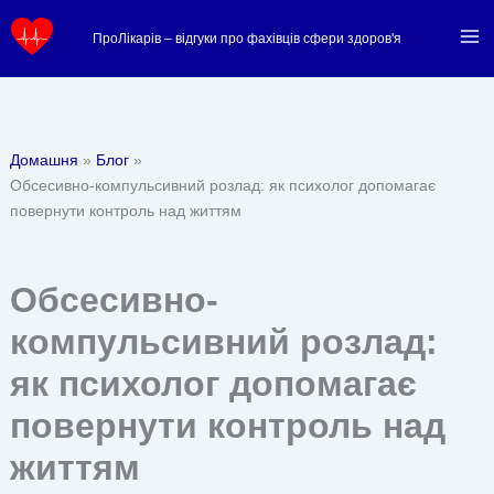
Перейти
ПроЛікарів – відгуки про фахівців сфери здоров'я
до
вмісту
Домашня
Блог
Обсесивно-компульсивний розлад: як психолог допомагає
повернути контроль над життям
Обсесивно-
компульсивний розлад:
як психолог допомагає
повернути контроль над
життям