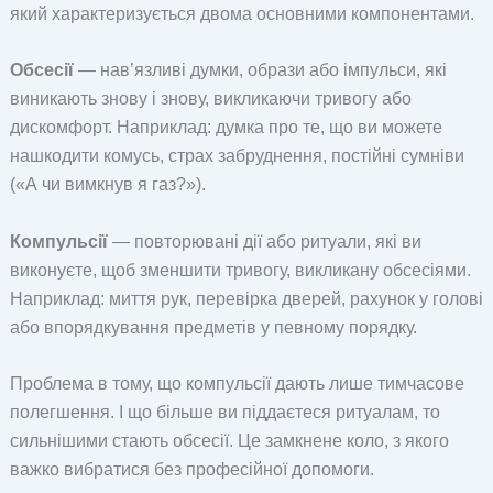
який характеризується двома основними компонентами.
Обсесії
— нав’язливі думки, образи або імпульси, які
виникають знову і знову, викликаючи тривогу або
дискомфорт. Наприклад: думка про те, що ви можете
нашкодити комусь, страх забруднення, постійні сумніви
(«А чи вимкнув я газ?»).
Компульсії
— повторювані дії або ритуали, які ви
виконуєте, щоб зменшити тривогу, викликану обсесіями.
Наприклад: миття рук, перевірка дверей, рахунок у голові
або впорядкування предметів у певному порядку.
Проблема в тому, що компульсії дають лише тимчасове
полегшення. І що більше ви піддаєтеся ритуалам, то
сильнішими стають обсесії. Це замкнене коло, з якого
важко вибратися без професійної допомоги.