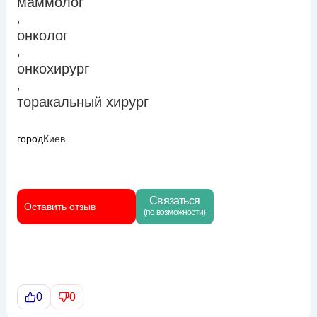
маммолог
,
онколог
,
онкохирург
,
торакальный хирург
город
Киев
Связаться
Оставить отзыв
(по возможности)
0
0