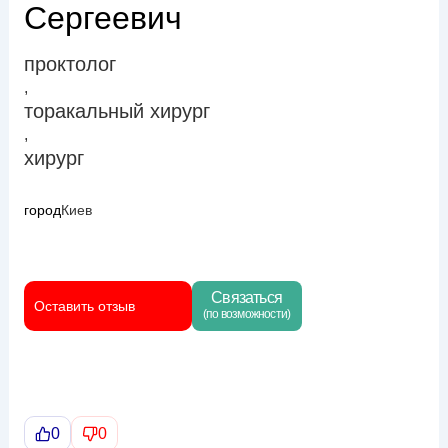
Сергеевич
проктолог
,
торакальный хирург
,
хирург
город
Киев
Связаться
Оставить отзыв
(по возможности)
0
0