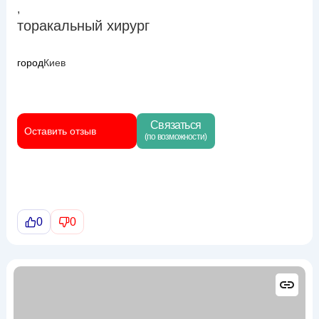
,
торакальный хирург
город
Киев
Связаться
Оставить отзыв
(по возможности)
0
0