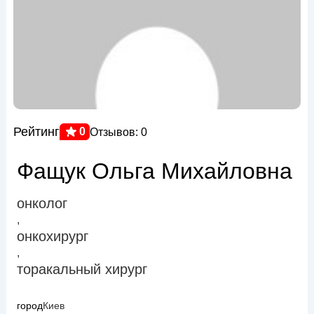
Рейтинг
0
Отзывов: 0
Фащук Ольга Михайловна
онколог
,
онкохирург
,
торакальный хирург
город
Киев