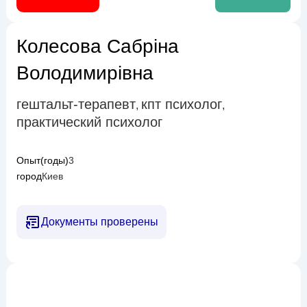
Колесова Сабріна
Володимирівна
гештальт-терапевт
кпт психолог
,
,
практический психолог
Опыт(годы)
3
город
Киев
Документы проверены