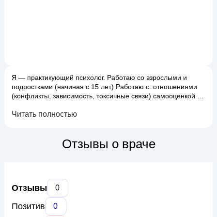
Я — практикующий психолог. Работаю со взрослыми и
подростками (начиная с 15 лет) Работаю с: отношениями
(конфликты, зависимость, токсичные связи) самооценкой и
внутренней критикой расстройствами пищевого поведения
Читать полностью
тревожностью и паническими атаками депрессивными
состояниями незавершенными ситуациями из прошлого
трудностями в установлении границ деструктивными
Отзывы о враче
мыслями и поведенческими паттернами Ис...
Отзывы
0
Позитив
0