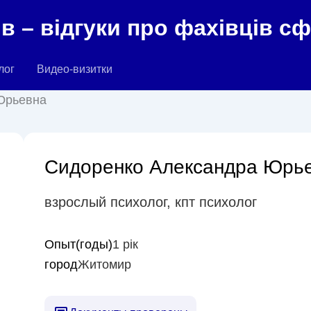
в – відгуки про фахівців с
лог
Видео-визитки
Юрьевна
Сидоренко Александра Юрь
взрослый психолог
,
кпт психолог
Опыт(годы)
1 рік
город
Житомир