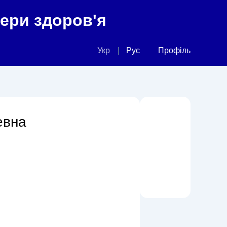
фери здоров'я
Укр
Рус
Профіль
евна