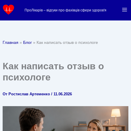
Перейти
ПроЛікарів – відгуки про фахівців сфери здоров'я
к
содержимому
Главная
Блог
Как написать отзыв о психологе
Как написать отзыв о
психологе
От
Ростислав Артеменко
/
11.06.2026