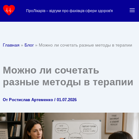
Перейти
ПроЛікарів – відгуки про фахівців сфери здоров'я
к
содержимому
Главная
Блог
Можно ли сочетать разные методы в терапии
Можно ли сочетать
разные методы в терапии
От
Ростислав Артеменко
/
01.07.2026