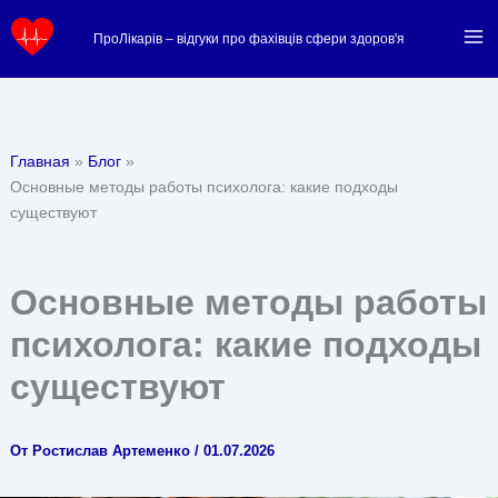
Перейти
ПроЛікарів – відгуки про фахівців сфери здоров'я
к
содержимому
Главная
Блог
Основные методы работы психолога: какие подходы
существуют
Основные методы работы
психолога: какие подходы
существуют
От
Ростислав Артеменко
/
01.07.2026