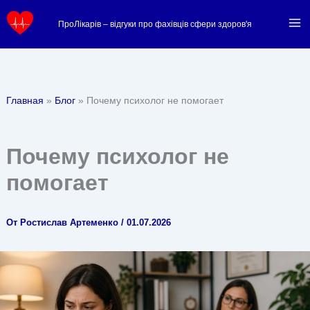
Перейти
ПроЛікарів – відгуки про фахівців сфери здоров'я
к
содержимому
Главная
Блог
Почему психолог не помогает
Почему психолог не
помогает
От
Ростислав Артеменко
/
01.07.2026