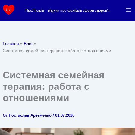
Перейти
ПроЛікарів – відгуки про фахівців сфери здоров'я
к
содержимому
Главная
Блог
Системная семейная терапия: работа с отношениями
Системная семейная
терапия: работа с
отношениями
От
Ростислав Артеменко
/
01.07.2026