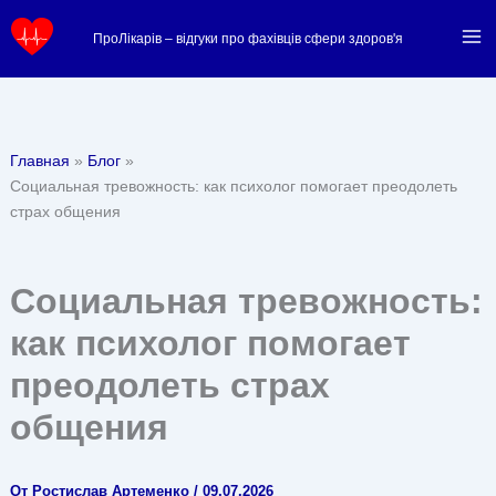
Перейти
ПроЛікарів – відгуки про фахівців сфери здоров'я
к
содержимому
Главная
Блог
Социальная тревожность: как психолог помогает преодолеть
страх общения
Социальная тревожность:
как психолог помогает
преодолеть страх
общения
От
Ростислав Артеменко
/
09.07.2026