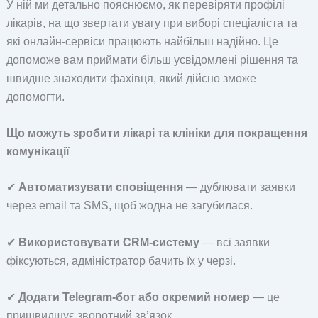
У ній ми детально пояснюємо, як перевіряти профілі
лікарів, на що звертати увагу при виборі спеціаліста та
які онлайн-сервіси працюють найбільш надійно. Це
допоможе вам приймати більш усвідомлені рішення та
швидше знаходити фахівця, який дійсно зможе
допомогти.
Що можуть зробити лікарі та клініки для покращення
комунікації
✔
Автоматизувати сповіщення
— дублювати заявки
через email та SMS, щоб жодна не загубилася.
✔
Використовувати CRM-систему
— всі заявки
фіксуються, адміністратор бачить їх у черзі.
✔
Додати Telegram-бот або окремий номер
— це
пришвидшує зворотний зв’язок.