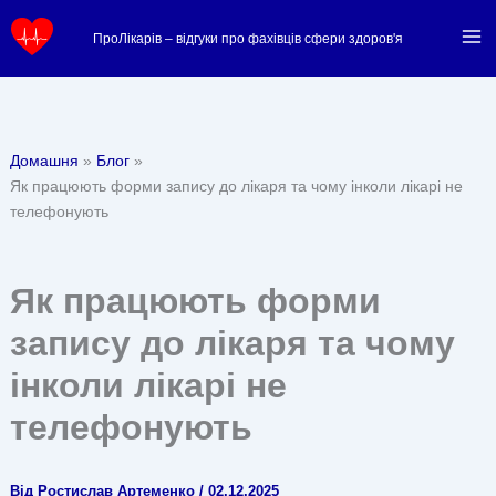
Перейти
ПроЛікарів – відгуки про фахівців сфери здоров'я
до
вмісту
Домашня
Блог
Як працюють форми запису до лікаря та чому інколи лікарі не
телефонують
Як працюють форми
запису до лікаря та чому
інколи лікарі не
телефонують
Від
Ростислав Артеменко
/
02.12.2025