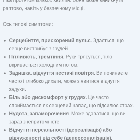
піка протягом кількох хвилин. Вона може виникнути
раптово, навіть у безпечному місці.
Ось типові симптоми:
Серцебиття, прискорений пульс.
Здається, що
серце вистрибує з грудей.
Пітливість, тремтіння.
Руки трясуться, тіло
вкривається холодним потом.
Задишка, відчуття нестачі повітря.
Ви починаєте
часто і глибоко дихати, може з’явитися відчуття
задухи.
Біль або дискомфорт у грудях.
Це часто
сприймається як серцевий напад, що підсилює страх.
Нудота, запаморочення.
Може здаватися, що ви
зараз знепритомнієте.
Відчуття нереальності (дереалізація) або
відчуженості від себе (деперсоналізація).