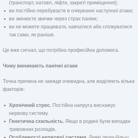
(транспорт, натовп, ліфти, закриті приміщення);
ви постійно перебуваєте в очікуванні наступної атаки;
ви змінюєте звички через страх паніки;
ви не можете працювати, навчатися або спілкуватися
так само, як раніше.
Це вже сигнал, що потрібна професійна допомога.
Чому виникають панічні атаки
Точна причина не завжди очевидна, але виділяють кілька
факторів:
Хронічний стрес.
Постійна напруга виснажує
нервову систему.
Генетична схильність.
Якщо в родині були випадки
тривожних розладів.
Особливості нервової системи.
Деякі люди більш