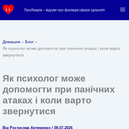
Перейти
ПроЛікарів – відгуки про фахівців сфери здоров'я
до
вмісту
Домашня
Блог
Як психолог може допомогти при панічних атаках і коли варто
звернутися
Як психолог може
допомогти при панічних
атаках і коли варто
звернутися
Від
Ростислав Артеменко
/
08.07.2026