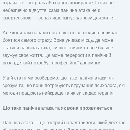
втрачаєте контроль або навіть помираєте. І хоча це
небезпечно відчуття, сама панічна атака не є
смертельною — вона лише імітує загрозу для життя.
Але коли такі напади повторюються, людина починає
боятися самого страху. Вона уникає місць, де може
статися панічна атака, змінює звички та все більше
звужує своє життя. Це може перерости в панічний
розлад, який потребує професійної допомоги.
У цій статті ми розберемо, що таке панічні атаки, як
зрозуміти, що вони потребують втручання психолога, які
методи працюють найкраще та як виглядає терапія.
Що таке панічна атака та як вона проявляється
Панічна атака — це гострий напад тривоги, який досягає