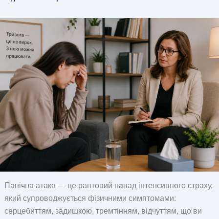
Панічна атака — це раптовий напад інтенсивного страху,
який супроводжується фізичними симптомами:
серцебиттям, задишкою, тремтінням, відчуттям, що ви