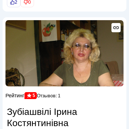
2
0
Рейтинг
5
Отзывов: 1
Зубіашвілі Ірина
Костянтинівна