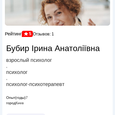
Рейтинг
5
Отзывов: 1
Бубир Ірина Анатоліївна
взрослый психолог
,
психолог
,
психолог-психотерапевт
Опыт(годы)
7
город
Киев